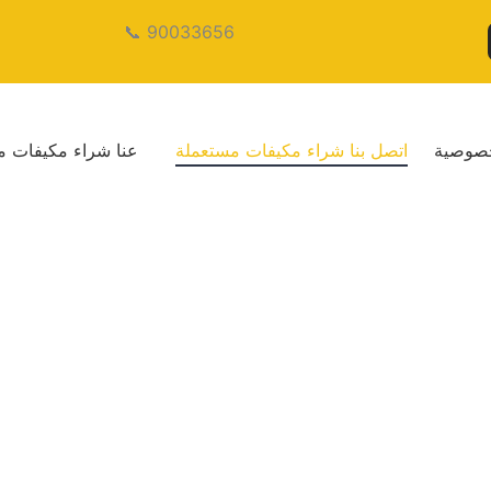
90033656 📞
خصوصية
اتصل بنا شراء مكيفات مستعملة
عنا شراء مكيفات م
كويت
حن شريكك الموثوق الذي يضمن لك التخلص الذكي
وات، نجحنا في بناء اسم يعتمد عليه آلاف العملاء
م سعري في السوق، مع الالتزام الكامل بخدمات
ب بيتك. راحتك ورضاك هما رأس مالنا الحقيقي