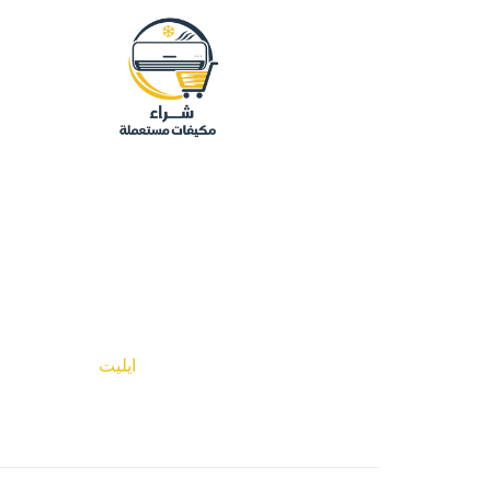
نحن نشتري جميع أنواع المكيفات المستعملة
(السنترال، الشباك، والوحدات) في كافة مناطق الك
نقداً وفوراً. نضمن لك تقييماً عادلاً يمنحك السعر الأ
في السوق، مع خدمة فك ونقل احترافية ومجانية
بالكامل دون أي عناء عليك
تطوير وتصميم
ايليت