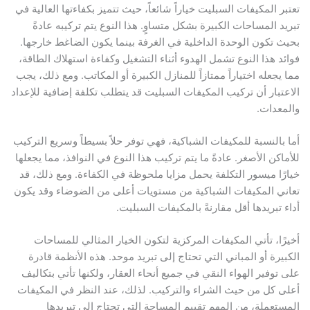
تعتبر المكيفات السبليت خياراً شائعاً، حيث تتميز بكفاءتها العالية في
تبريد المساحات الكبيرة بشكل متساوٍ. هذا النوع يتم تركيبه عادةً
بحيث تكون الوحدة الداخلية في الغرفة بينما يكون الضاغط خارجها.
فوائد هذا النوع تشمل الهدوء أثناء التشغيل وكفاءة استهلاك الطاقة،
مما يجعله اختياراً ممتازاً للمنازل الكبيرة أو المكاتب. ومع ذلك، يجب
الاعتبار أن تركيب المكيفات السبليت قد يتطلب تكلفة إضافية للإعداد
والمعدات.
أما بالنسبة للمكيفات الشباكية، فهي توفر حلاً بسيطاً وسريع التركيب
للأماكن الأصغر. عادةً ما يتم تركيب هذا النوع في النوافذ، مما يجعلها
خيارًا ميسور التكلفة يحمل مزايا ملحوظة في الكفاءة. ومع ذلك، قد
تعاني المكيفات الشباكية من مستويات أعلى من الضوضاء وقد يكون
أداء تبريدها أقل مقارنةً بالمكيفات السبليت.
أخيرًا، تأتي المكيفات المركزية لتكون الخيار المثالي للمساحات
الكبيرة أو المباني التي تحتاج إلى تبريد موحد. هذه الأنظمة قادرة
على توفير الهواء النقي في جميع أنحاء العقار، ولكنها تأتي بتكاليف
أعلى كل من حيث الشراء والتركيب. لذلك، عند النظر في المكيفات
المستعملة، من المهم تقييم المساحة التي تحتاج إلى تبريدها