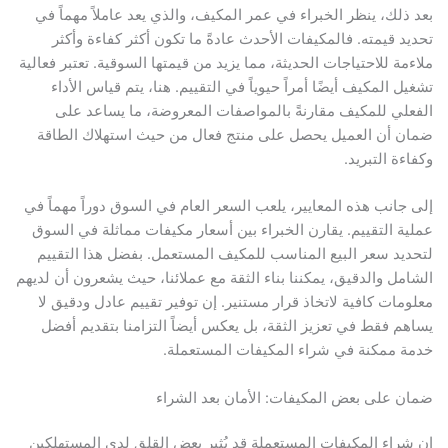
بعد ذلك، ينظر الخبراء في عمر المكيف، والذي يعد عاملاً مهماً في
تحديد قيمته. فالمكيفات الأحدث عادةً ما تكون أكثر كفاءة وأكثر
ملاءمة للاحتياجات الحديثة، مما يزيد من قيمتها السوقية. تعتبر فعالية
تشغيل المكيف أيضًا أمراً حيوياً في التقييم. هنا، يتم قياس الأداء
الفعلي للمكيف مقارنةً بالمواصفات المعروضة، ما يساعد على
ضمان أن العميل يحصل على منتج فعال من حيث استهلاك الطاقة
وكفاءة التبريد.
إلى جانب هذه المعايير، يلعب السعر العام في السوق دوراً مهماً في
عملية التقييم. يقارن الخبراء بين أسعار مكيفات مماثلة في السوق
لتحديد سعر البيع المناسب للمكيف المستعمل. بفضل هذا التقييم
الشامل والدقيق، يمكننا بناء الثقة مع عملائنا، حيث يشعرون أن لديهم
معلومات كافية لاتخاذ قرار مستنير. إن توفير تقييم عادل ودقيق لا
يساهم فقط في تعزيز الثقة، بل يعكس أيضاً التزامنا بتقديم أفضل
خدمة ممكنة في شراء المكيفات المستعملة.
ضمان على بعض المكيفات: الأمان بعد الشراء
إن شراء المكيفات المستعملة قد يُثير بعض القلق لدى المستهلكين