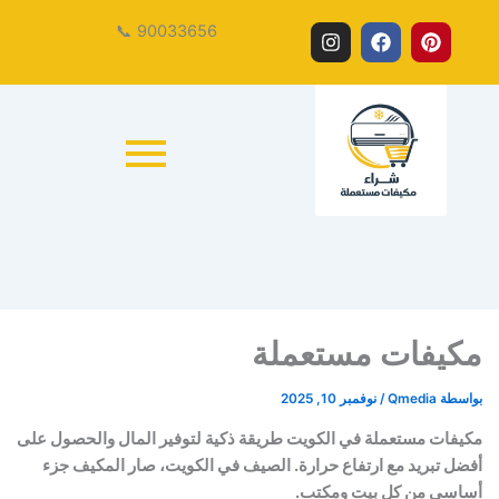
بيع
شراء
شراء
تخلص
I
F
P
90033656 📞
من
مكيف
مكيفك
مكيفات
n
a
i
مكيفك
مستعمل
مستعملة
المستعمل
s
c
n
الآن
القديم
t
e
t
واحصل
a
b
e
على
g
o
r
كاش
r
o
e
a
k
s
m
t
مكيفات مستعملة
بواسطة
Qmedia
/
نوفمبر 10, 2025
مكيفات مستعملة في الكويت طريقة ذكية لتوفير المال والحصول على
أفضل تبريد مع ارتفاع حرارة. الصيف في الكويت، صار المكيف جزء
أساسي من كل بيت ومكتب.