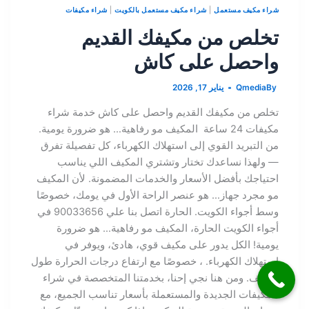
شراء مكيف مستعمل
|
شراء مكيف مستعمل بالكويت
|
شراء مكيفات
تخلص من مكيفك القديم
واحصل على كاش
By
Qmedia
يناير 17, 2026
تخلص من مكيفك القديم واحصل على كاش خدمة شراء
مكيفات 24 ساعة المكيف مو رفاهية… هو ضرورة يومية.
من التبريد القوي إلى استهلاك الكهرباء، كل تفصيلة تفرق
— ولهذا نساعدك تختار وتشتري المكيف اللي يناسب
احتياجك بأفضل الأسعار والخدمات المضمونة. لأن المكيف
مو مجرد جهاز… هو عنصر الراحة الأول في يومك، خصوصًا
وسط أجواء الكويت. الحارة اتصل بنا علي 90033656 في
أجواء الكويت الحارة، المكيف مو رفاهية… هو ضرورة
يومية! الكل يدور على مكيف قوي، هادئ، ويوفر في
استهلاك الكهرباء. ، خصوصًا مع ارتفاع درجات الحرارة طول
الصيف. ومن هنا نجي إحنا، بخدمتنا المتخصصة في شراء
المكيفات الجديدة والمستعملة بأسعار تناسب الجميع، مع