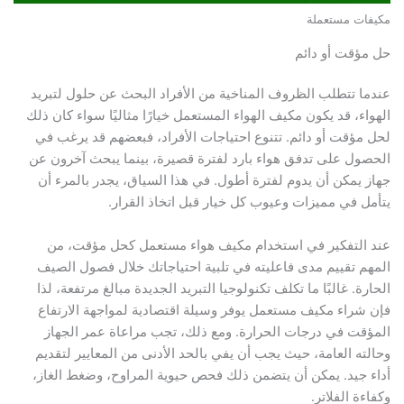
مكيفات مستعملة
حل مؤقت أو دائم
عندما تتطلب الظروف المناخية من الأفراد البحث عن حلول لتبريد
الهواء، قد يكون مكيف الهواء المستعمل خيارًا مثاليًا سواء كان ذلك
لحل مؤقت أو دائم. تتنوع احتياجات الأفراد، فبعضهم قد يرغب في
الحصول على تدفق هواء بارد لفترة قصيرة، بينما يبحث آخرون عن
جهاز يمكن أن يدوم لفترة أطول. في هذا السياق، يجدر بالمرء أن
يتأمل في مميزات وعيوب كل خيار قبل اتخاذ القرار.
عند التفكير في استخدام مكيف هواء مستعمل كحل مؤقت، من
المهم تقييم مدى فاعليته في تلبية احتياجاتك خلال فصول الصيف
الحارة. غالبًا ما تكلف تكنولوجيا التبريد الجديدة مبالغ مرتفعة، لذا
فإن شراء مكيف مستعمل يوفر وسيلة اقتصادية لمواجهة الارتفاع
المؤقت في درجات الحرارة. ومع ذلك، تجب مراعاة عمر الجهاز
وحالته العامة، حيث يجب أن يفي بالحد الأدنى من المعايير لتقديم
أداء جيد. يمكن أن يتضمن ذلك فحص حيوية المراوح، وضغط الغاز،
وكفاءة الفلاتر.