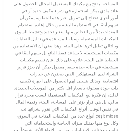
المساحة، يفتح بيع مكيفك المستعمل المجال للحصول على
عائد مادي يمكن استثماره في شراء مكيف جديد أو في
أمور أخرى تحتاج إلى تمويل. عبر هذه الخطوة، يمكن أن
تسهم أيضًا في الاستدامة البيئية من خلال إعادة استخدام
المعدات بدلاً من التخلص منها. يعتبر تجديد وتنشيط السوق
للمكيفات المستعملة وسيلة للمساعدة في تقليل النفايات،
وبالتالي تقليل أثرها على البيئة. وهذا يعني أن الاستفادة من
مكيفات المستعملة لا يساعد فقط البائع بل يسهم أيضًا في
الحفاظ على البيئة. علاوة على ذلك، فإن تقديم مكيفات
مستعملة في حالة جيدة بسعر معقول يمكن أن يعزز فرص
الشراء لدى المستهلكين الذين يبحثون عن خيارات
اقتصادية. وبذلك يتسنى لهم الحصول على أجهزة تكييف
ذات جودة معقولة بأسعار أقل بكثير من الموديلات الجديدة.
لذلك، إن فكرة بيع المكيفات المستعملة ليست مجرد قرار
مالي، بل هي قرار يؤثر على المساحة، البيئة، وقيمة المال
في نفس الوقت. أنواع المكيفات التي نقوم بشرائها تت
çeşit mlose أنواع عدة من المكيفات المتاحة في السوق،
وكل نوع منها يمتلك ميزاته الخاصة واستخداماته التي
تناسب مختلف الاحتياجات. من بين الأنواع الأكثر شيوعاً نجد