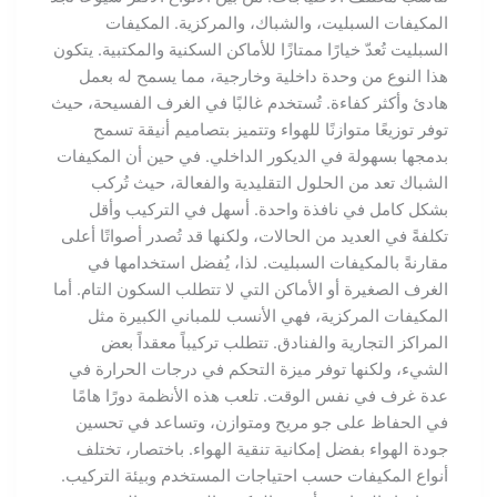
المكيفات السبليت، والشباك، والمركزية. المكيفات
السبليت تُعدّ خيارًا ممتازًا للأماكن السكنية والمكتبية. يتكون
هذا النوع من وحدة داخلية وخارجية، مما يسمح له بعمل
هادئ وأكثر كفاءة. تُستخدم غالبًا في الغرف الفسيحة، حيث
توفر توزيعًا متوازنًا للهواء وتتميز بتصاميم أنيقة تسمح
بدمجها بسهولة في الديكور الداخلي. في حين أن المكيفات
الشباك تعد من الحلول التقليدية والفعالة، حيث تُركب
بشكل كامل في نافذة واحدة. أسهل في التركيب وأقل
تكلفةً في العديد من الحالات، ولكنها قد تُصدر أصواتًا أعلى
مقارنةً بالمكيفات السبليت. لذا، يُفضل استخدامها في
الغرف الصغيرة أو الأماكن التي لا تتطلب السكون التام. أما
المكيفات المركزية، فهي الأنسب للمباني الكبيرة مثل
المراكز التجارية والفنادق. تتطلب تركيباً معقداً بعض
الشيء، ولكنها توفر ميزة التحكم في درجات الحرارة في
عدة غرف في نفس الوقت. تلعب هذه الأنظمة دورًا هامًا
في الحفاظ على جو مريح ومتوازن، وتساعد في تحسين
جودة الهواء بفضل إمكانية تنقية الهواء. باختصار، تختلف
أنواع المكيفات حسب احتياجات المستخدم وبيئة التركيب.