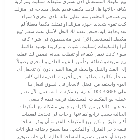
بيع مكيفك المستعمل الآن نشتري مكيفات سبليت ومركزية
بكافة حالاتها هل لديك مكيف قديم يشغل مساحة في منزلك
وترغب في التخلص منه مقابل عائد مادي مجزي؟ سواء
كنت تقوم بتجديد أجهزة منزلك أو تمتلك مكيفاً معطلاً لم
تعد بحاجة إليه، فنحن نقدم لك الحل الأمثل تحت شعار ‘بيع
مكيفك المستعمل الآن’. نحن متخصصون في شراء كافة
أنواع المكيفات (سبليت، شباك، ومركزية) بجميع حالاتها،
سواء كانت تعمل بكفاءة أو تتطلب صيانة. نضمن لك عملية
بيع سريعة وشفافة تبدأ من التقييم العادل والمجزي وصولاً
إلى الفك والنقل بواسطة فريقنا الفني، دون أن تتحمل أي
عناء أو تكاليف إضافية. حول أجهزتك القديمة إلى كاش
اليوم واستفد من أفضل الأسعار في السوق اتصل بنا
علي 90033656. أهمية بيع مكيفك المستعمل الآن تعتبر
عملية بيع المكيفات المستعملة فرصة قيمة لا ينبغي
تجاهلها، فالكثير من الأفراد يواجهون مشكلة مع المكيفات
الحالية بسبب تراجع كفاءتها أو حاجة لي تحديث لمعدات
أكثر تطورًا. يمكن لبيع المكيفات القديمة أن يوفر مساحة
قيمة داخل المنزل أو المكتب، مما يسمح بإضافة قطع أثاث
جديدة أو تحسين تصميم المساحة الحالية. إلى جانب توفير