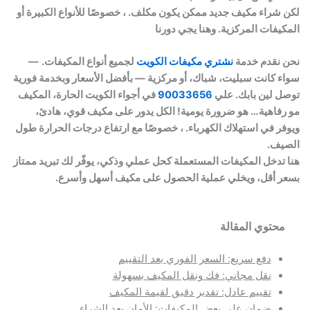
لكن شراء مكيف جديد ممكن يكون مكلف. ، خصوصًا للأنواع الكبيرة أو
المكيفات المركزية. وهنا يجي دورنا
نحن نقدم خدمة
نشتري مكيفات الكويت
لجميع أنواع المكيفات.
—
سواء كانت سبليت، شباك، أو مركزية — بأفضل الأسعار وبخدمة فورية
توصل لين بابك. علي
90033656
في أجواء الكويت الحارة، المكيف
مو رفاهية… هو ضرورة يومية! الكل يدور على مكيف قوي، هادئ،
ويوفر في استهلاك الكهرباء. ، خصوصًا مع ارتفاع درجات الحرارة طول
الصيف.
هنا تدخل المكيفات المستعملة كحل عملي وذكي، يوفّر لك تبريد ممتاز
بسعر أقل، ويخلي عملية الحصول على مكيف أسهل وأسرع.
محتوي المقالة
دفع سريع: السعر الفوري بعد التقييم
نقل مجاني: فك ونقل المكيف بسهولة
تقييم عادل: تقدير دقيق لقيمة المكيف
ضمان على بعض المكيفات: الأمان بعد الشراء