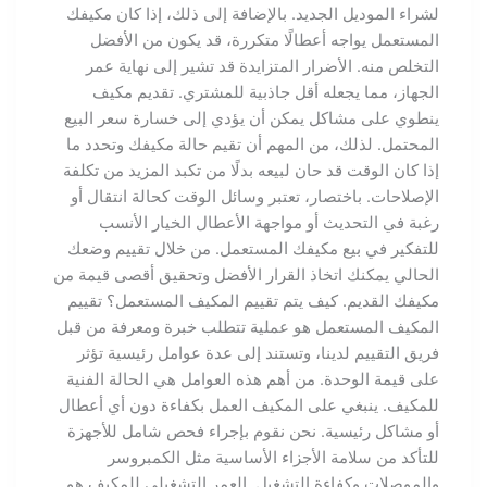
لشراء الموديل الجديد. بالإضافة إلى ذلك، إذا كان مكيفك
المستعمل يواجه أعطالًا متكررة، قد يكون من الأفضل
التخلص منه. الأضرار المتزايدة قد تشير إلى نهاية عمر
الجهاز، مما يجعله أقل جاذبية للمشتري. تقديم مكيف
ينطوي على مشاكل يمكن أن يؤدي إلى خسارة سعر البيع
المحتمل. لذلك، من المهم أن تقيم حالة مكيفك وتحدد ما
إذا كان الوقت قد حان لبيعه بدلًا من تكبد المزيد من تكلفة
الإصلاحات. باختصار، تعتبر وسائل الوقت كحالة انتقال أو
رغبة في التحديث أو مواجهة الأعطال الخيار الأنسب
للتفكير في بيع مكيفك المستعمل. من خلال تقييم وضعك
الحالي يمكنك اتخاذ القرار الأفضل وتحقيق أقصى قيمة من
مكيفك القديم. كيف يتم تقييم المكيف المستعمل؟ تقييم
المكيف المستعمل هو عملية تتطلب خبرة ومعرفة من قبل
فريق التقييم لدينا، وتستند إلى عدة عوامل رئيسية تؤثر
على قيمة الوحدة. من أهم هذه العوامل هي الحالة الفنية
للمكيف. ينبغي على المكيف العمل بكفاءة دون أي أعطال
أو مشاكل رئيسية. نحن نقوم بإجراء فحص شامل للأجهزة
للتأكد من سلامة الأجزاء الأساسية مثل الكمبروسر
والموصلات وكفاءة التشغيل. العمر التشغيلي للمكيف هو