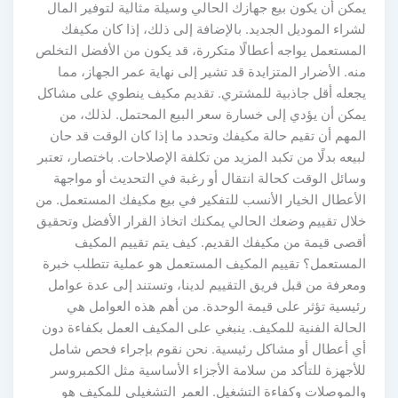
يمكن أن يكون بيع جهازك الحالي وسيلة مثالية لتوفير المال
لشراء الموديل الجديد. بالإضافة إلى ذلك، إذا كان مكيفك
المستعمل يواجه أعطالًا متكررة، قد يكون من الأفضل التخلص
منه. الأضرار المتزايدة قد تشير إلى نهاية عمر الجهاز، مما
يجعله أقل جاذبية للمشتري. تقديم مكيف ينطوي على مشاكل
يمكن أن يؤدي إلى خسارة سعر البيع المحتمل. لذلك، من
المهم أن تقيم حالة مكيفك وتحدد ما إذا كان الوقت قد حان
لبيعه بدلًا من تكبد المزيد من تكلفة الإصلاحات. باختصار، تعتبر
وسائل الوقت كحالة انتقال أو رغبة في التحديث أو مواجهة
الأعطال الخيار الأنسب للتفكير في بيع مكيفك المستعمل. من
خلال تقييم وضعك الحالي يمكنك اتخاذ القرار الأفضل وتحقيق
أقصى قيمة من مكيفك القديم. كيف يتم تقييم المكيف
المستعمل؟ تقييم المكيف المستعمل هو عملية تتطلب خبرة
ومعرفة من قبل فريق التقييم لدينا، وتستند إلى عدة عوامل
رئيسية تؤثر على قيمة الوحدة. من أهم هذه العوامل هي
الحالة الفنية للمكيف. ينبغي على المكيف العمل بكفاءة دون
أي أعطال أو مشاكل رئيسية. نحن نقوم بإجراء فحص شامل
للأجهزة للتأكد من سلامة الأجزاء الأساسية مثل الكمبروسر
والموصلات وكفاءة التشغيل. العمر التشغيلي للمكيف هو