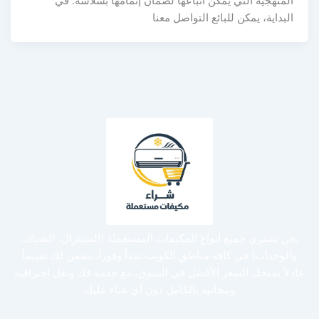
المنهجية التي يمكن اتباعها لضمان إتمامها بسلاسة. في
البداية، يمكن للبائع التواصل معنا
نحن نشتري جميع أنواع المكيفات المستعملة (السنترال، الشباك،
والوحدات) في كافة مناطق الكويت نقداً وفوراً. نضمن لك تقييماً
عادلاً يمنحك السعر الأفضل في السوق، مع خدمة فك ونقل احترافية
ومجانية بالكامل دون أي عناء عليك