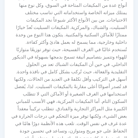
أنواع عدة من المكيفات المتاحة في السوق، وكل نوع منها
يمتلك ميزاته الخاصة واستخداماته التي تناسب مختلف
الاحتياجات. من بين الأنواع الأكثر شيوعاً نجد المكيفات
السبليت، والشباك، والمركزية. المكيفات السبليت تُعدّ خيارًا
ممتازًا للأماكن السكنية والمكتبية. يتكون هذا النوع من وحدة
داخلية وخارجية، مما يسمح له بعمل هادئ وأكثر كفاءة.
تُستخدم غالبًا في الغرف الفسيحة، حيث توفر توزيعًا متوازنًا
للهواء وتتميز بتصاميم أنيقة تسمح بدمجها بسهولة في الديكور
الداخلي. في حين أن المكيفات الشباك تعد من الحلول
التقليدية والفعالة، حيث تُركب بشكل كامل في نافذة واحدة.
أسهل في التركيب وأقل تكلفةً في العديد من الحالات، ولكنها
قد تُصدر أصواتًا أعلى مقارنةً بالمكيفات السبليت. لذا، يُفضل
استخدامها في الغرف الصغيرة أو الأماكن التي لا تتطلب
السكون التام. أما المكيفات المركزية، فهي الأنسب للمباني
الكبيرة مثل المراكز التجارية والفنادق. تتطلب تركيباً معقداً
بعض الشيء، ولكنها توفر ميزة التحكم في درجات الحرارة في
عدة غرف في نفس الوقت. تلعب هذه الأنظمة دورًا هامًا في
الحفاظ على جو مريح ومتوازن، وتساعد في تحسين جودة