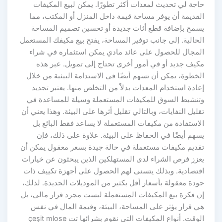
حاجة لي تحديث لمعدات أكثر تطورًا. يمكن لبيع المكيفات
القديمة أن يوفر مساحة قيمة داخل المنزل أو المكتب، مما
يسمح بإضافة قطع أثاث جديدة أو تحسين تصميم المساحة
الحالية. إلى جانب توفير المساحة، يفتح بيع مكيفك المستعمل
المجال للحصول على عائد مادي يمكن استثماره في شراء
مكيف جديد أو في أمور أخرى تحتاج إلى تمويل. عبر هذه
الخطوة، يمكن أن تسهم أيضًا في الاستدامة البيئية من خلال
إعادة استخدام المعدات بدلاً من التخلص منها. يعتبر تجديد
وتنشيط السوق للمكيفات المستعملة وسيلة للمساعدة في
تقليل النفايات، وبالتالي تقليل أثرها على البيئة. وهذا يعني أن
الاستفادة من مكيفات المستعملة لا يساعد فقط البائع بل
يسهم أيضًا في الحفاظ على البيئة. علاوة على ذلك، فإن
تقديم مكيفات مستعملة في حالة جيدة بسعر معقول يمكن أن
يعزز فرص الشراء لدى المستهلكين الذين يبحثون عن خيارات
اقتصادية. وبذلك يتسنى لهم الحصول على أجهزة تكييف ذات
جودة معقولة بأسعار أقل بكثير من الموديلات الجديدة. لذلك،
إن فكرة بيع المكيفات المستعملة ليست مجرد قرار مالي، بل
هي قرار يؤثر على المساحة، البيئة، وقيمة المال في نفس
الوقت. أنواع المكيفات التي نقوم بشرائها تت çeşit mlose