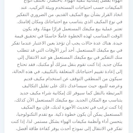
الهواء بفضل إمكانية تنقية الهواء. باختصار، تختلف أنواع
المكيفات حسب احتياجات المستخدم وبيئة التركيب. عند
اتخاذ القرار بشأن بيع المكيف القديم، من الضروري التفكير
في نوع المكيف الذي يتناسب مع احتياجاتك ومكان إقامتك.
تعتبر عملية بيع مكيفك المستعمل قرارًا مهمًا، وقد يكون
الوقت المناسب لهذه الخطوة عاملًا حاسمًا في تحقيق قيمة
جيدة. هناك عدة حالات يجب أن تؤخذ بعين الاعتبار عندما تفكر
في بيع مكيفك المستعمل. أحد أبرز الأوقات التي قد تتطلب
منك التفكير في بيع مكيفك المستعمل هو عند الانتقال إلى
مكان جديد. إذا كنت تقوم بنقل منزلك أو مكتبك، فقد تحتاج
إلى إعادة تقييم احتياجاتك المتعلقة بالتكييف. في هذه الحالة،
سيكون من المنطقي التوقف عن استخدام مكيف قديم
وعرضه للبيع، حيث سيساعدك ذلك على تقليل التكاليف
المرتبطة بالنقل كما سيوفر لك إمكانية شراء مكيف جديد
يتناسب مع المكان الجديد. بيع مكيفك المستعمل الآن كذلك،
إذا كنت ترغب في تحديث الأجهزة لديك، فإن بيع المكيف
المستعمل يمكن أن يكون خطوة ذكية. مع تقدم التكنولوجيا،
يتحسن أداء وأنظمة مكيفات الهواء بشكل مستمر. لذا، إذا كنت
تفكر في الانتقال إلى نموذج أحدث يوفر كفاءة طاقة أفضل،