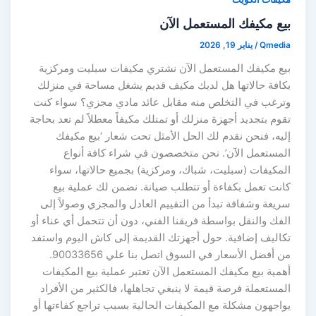
بيع مكيفك المستعمل الآن
Qmedia
/
يناير 19, 2026
بيع مكيفك المستعمل الآن نشتري مكيفات سبليت ومركزية
بكافة حالاتها هل لديك مكيف قديم يشغل مساحة في منزلك
وترغب في التخلص منه مقابل عائد مادي مجزي؟ سواء كنت
تقوم بتجديد أجهزة منزلك أو تمتلك مكيفاً معطلاً لم تعد بحاجة
إليه، فنحن نقدم لك الحل الأمثل تحت شعار ‘بيع مكيفك
المستعمل الآن’. نحن متخصصون في شراء كافة أنواع
المكيفات (سبليت، شباك، ومركزية) بجميع حالاتها، سواء
كانت تعمل بكفاءة أو تتطلب صيانة. نضمن لك عملية بيع
سريعة وشفافة تبدأ من التقييم العادل والمجزي وصولاً إلى
الفك والنقل بواسطة فريقنا الفني، دون أن تتحمل أي عناء أو
تكاليف إضافية. حول أجهزتك القديمة إلى كاش اليوم واستفد
من أفضل الأسعار في السوق اتصل بنا علي 90033656.
أهمية بيع مكيفك المستعمل الآن تعتبر عملية بيع المكيفات
المستعملة فرصة قيمة لا ينبغي تجاهلها، فالكثير من الأفراد
يواجهون مشكلة مع المكيفات الحالية بسبب تراجع كفاءتها أو