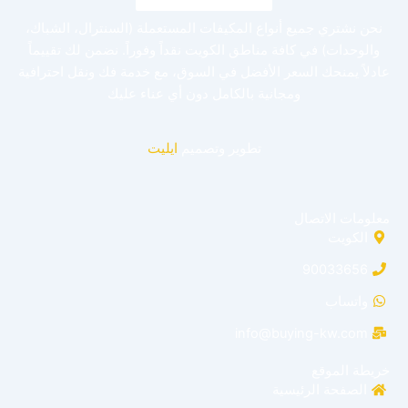
نحن نشتري جميع أنواع المكيفات المستعملة (السنترال، الشباك،
والوحدات) في كافة مناطق الكويت نقداً وفوراً. نضمن لك تقييماً
عادلاً يمنحك السعر الأفضل في السوق، مع خدمة فك ونقل احترافية
ومجانية بالكامل دون أي عناء عليك
تطوير وتصميم
ايليت
معلومات الاتصال
الكويت
90033656
واتساب
info@buying-kw.com
خريطة الموقع
الصفحة الرئيسية