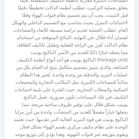
المساحات الكبيرة مقارنة بأنظمة التكييف المنفصلة. فيما
يتعلق بعملية التركيب، تتطلب أنظمة الداكت تخطيطًا دقيقًا
قبل التثبيت. يجب أن يتم تصميم نظام قنوات الهواء وفقًا
لاحتياجات المنزل بحيث يتناسب مع التصميم الداخلي والهيكل
العام. تتطلب العملية تقديم دراسة مسبقة للأبعاد والمساحات
لضمان أداء فعّال. في النهاية، النتائج المتوقعة من استخدام
نظام الداكت تُعزز من الراحة الفعلية وتقليل تكاليف الطاقة،
مما يجعله خيارًا ذكيًا للعديد من الأسر. الباكيج يونيت
(Package Unit) الباكيج يونيت هو أحد أنواع أنظمة التكييف
الشائعة، والذي يتميز بتصميم متكامل يتيح له القيام بكل من
عمليات التبريد والتدفئة من وحدة واحدة. يُعتبر هذا النظام
مثالياً للمساحات الكبيرة، مثل المكاتب التجارية والمجمعات
السكنية والمحلات التجارية، حيث القدرة على تلبية احتياجات
التكييف في تلك المساحات تكون ضرورية. تعمل الباكيج
يونيت بشكل فعّال على توفير ظروف مناخية مريحة، مما
يجعلها خياراً مفضلاً للعديد من المنشآت. واحدة من أبرز مزايا
الباكيج يونيت هي قوة التبريد العالية التي تقدمها. حيث تعتمد
الوحدة على نظام مكيف مركزي يقسم الهواء بشكل فعال
ويقوم بتوزيعه عبر قنوات التهوية. وهذا يؤدي إلى توزيع موحد