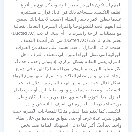
المهم أن تكون على دراية بمزايا وعيوب كل نوع من أنواع
أنظمة التكييف. سيساعد ذلك في اتخاذ قرارات مستنيرة
عندما يتعلق الأمر باختيار النظام الأنسب لاحتياجاتك. سيتيح
لك الفهم الجيد للتكنولوجيا والمزايا المتوفرة التعامل بفعالية
مع متطلبات الراحة والتبريد في أي بيئة. الداكت (Ducted AC)
يُعتبر نظام الداكت (Ducted AC) من أكثر أنظمة التكييف
استخدامًا في المنازل. ، حيث يعتمد على شبكة من القنوات
الهوائية التي تنقل الهواء المبرد إلى مختلف الغرف داخل
المنزل. يعمل النظام بشكل مركزي، إذ يتولى وحدة واحدة أو
أكثر عملية التبريد، مما يوفر توزيعًا متساويًا للهواء في جميع
أرجاء المبنى. يتميز نظام الداكت بعدة مزايا، منها توزيع الهواء
بشكل فعال، حيث يتم تمرير الهواء المبرد من خلال قنوات
بلاستيكية أو معدنية، مما يمنع وجود نقاط باردة أو حارة داخل
المنزل. هذا التوزيع المتساوي يعزز من راحة السكان ويقلل
من تصاعد درجات الحرارة في الغرف النائية عن وحدة
التكييف. كما يُعتبر هذا النظام مثاليًا للمساحات الكبيرة، حيث
يقوم بتبريد عدة غرف أو حتى طوابق متعددة من خلال نظام
واحد. يعد أيضًا أكثر كفاءة في استهلاك الطاقة فيما يخص