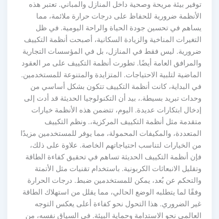
توفير بيئة مريحة وصحية داخل المنازل والمباني. تعتبر هذه
الأنظمة ضرورية للحفاظ على درجات حرارة ملائمة، مما
يساهم في تحسين جودة الحياة والراحة اليومية. في ظل
التغيرات المناخية والزيادة السكانية، أصبحت أنظمة التكييف
ضرورية. ليس فقط في المنازل، بل في المؤسسات التجارية
والمرافق العامة أيضًا. تطورت أنظمة التكييف على مر العقود
الماضية لتلبية الاحتياجات. المتزايدة والمتنوعة للمستخدمين.
في البداية، كانت أنظمة التكييف تتكون بشكل أساسي من
وحدات تبريد بسيطة.، بيد أن التكنولوجيا الحديثة قد أدت إلى
إدخال ابتكارات عديدة. اليوم، تتضمن هذه الأنظمة خيارات
متقدمة مثل أنظمة التكييف المركزية،. ونظم التكييف
المتعددة، والمكيفات المحمولة، مما يوفر للمستخدمين مزيدًا
من الخيارات لتناسب احتياجاتهم الخاصة. علاوة على ذلك،
فإن أنظمة التكييف الحديثة تساهم في تحقيق كفاءة الطاقة
وتقليل الانبعاثات الكربونية. باستخدام تقنيات مثل الأتمتة
والتحكم عن بُعد، يمكن للمستخدمين ضبط. درجات الحرارة
وفقًا لما يتطلبه الوضع الحالي، مما يقلل من استهلاك الطاقة
غير الضروري. هذا التحول نحو كفاءة أعلى يعكس التوجه
العالمي نحو الاستدامة وحماية البيئة. في السياق نفسه، من