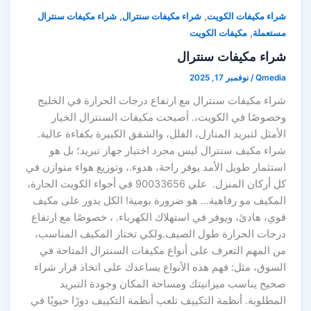
,
,
شراء مكيفات الكويت
شراء مكيفات سنترال
شراء مكيفات سنترال
,
مستعملة
مكيفات الكويت
شراء مكيفات سنترال
Qmedia
/
نوفمبر 17, 2025
شراء مكيفات سنترال مع ارتفاع درجات الحرارة في الخليج
وخصوصًا في الكويت،. أصبحت مكيفات السنترال الخيار
الأمثل لتبريد المنازل، الفلل، والشقق الكبيرة بكفاءة عالية.
شراء مكيف سنترال ليس مجرد اختيار جهاز تبريد؛ بل هو
استثمار طويل الأمد يوفر راحة، هدوء.، وتوزيع هواء متوازن في
كل أركان المنزل. علي 90033656 في أجواء الكويت الحارة،
المكيف مو رفاهية… هو ضرورة يومية! الكل يدور على مكيف
قوي، هادئ، ويوفر في استهلاك الكهرباء. ، خصوصًا مع ارتفاع
درجات الحرارة طول الصيف.ولكي تختار المكيف المناسب،
من المهم التعرف على أنواع مكيفات السنترال المتاحة في
السوق، مثل: فهم هذه الأنواع يساعدك على اتخاذ قرار شراء
صحيح يناسب ميزانيتك ومساحة المكان وجودة التبريد
المطلوبة. أنظمة التكييف تلعب أنظمة التكييف دورًا حيويًا في