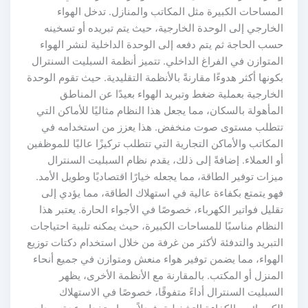
المساحات الكبيرة مثل المكاتب والمنازل. تدخل الهواء
الخارجي إلى الوحدة الخارجية، حيث يتم تبريده أو تسخينه
حسب الحاجة ثم يتم دفعه إلى الوحدة الداخلية لنشر الهواء
المتوازن في الفراغ الداخلي. تتميز أنظمة السبليت السنترال
بكونها أكثر هدوءًا مقارنةً بالأنظمة التقليدية. حيث تقوم الوحدة
الخارجية بعملية ضغط وتبريد الهواء بعيدًا عن المناطق
المأهولة بالسكان، مما يجعل هذا النظام مثاليًا للأماكن التي
تتطلب مستوى صوت منخفض. هذا يعزز من استخدامه في
المكاتب والأماكن التجارية التي تتطلب تركيزًا عاليًا للموظفين
أو العملاء. إضافةً إلى ذلك، يقدم نظام السبليت السنترال
ميزات توفير الطاقة، مما يجعله خيارًا اقتصاديًا وطويل الأمد.
فهو يتمتع بكفاءة عالية في استهلاك الطاقة، مما يؤدي إلى
تقليل فواتير الكهرباء، خصوصًا في الأجواء الحارة. يعتبر هذا
النظام مناسبًا للمساحات الكبيرة، حيث يمكنه تلبية احتياجات
التبريد والتدفئة لأكثر من غرفة من خلال استخدام دكتات توزيع
الهواء، مما يضمن توفير هواء منعش ومتوازن في جميع أنحاء
المنزل أو المكتب. بالمقارنة مع الأنظمة الأخرى، يظهر
السبليت السنترال أداءً متفوقًا، خصوصًا في الاستهلاك