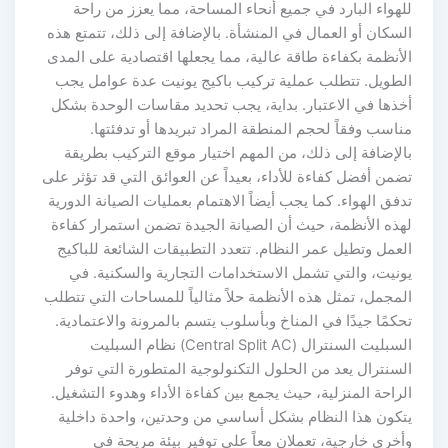
للهواء البارد في جميع أنحاء المساحة، مما يعزز من راحة
السكان أو العمال في المنشأة. بالإضافة إلى ذلك، تتمتع هذه
الأنظمة بكفاءة طاقة عالية، مما يجعلها اقتصادية على المدى
الطويل. تتطلب عملية تركيب باكيج يونيت عدة عوامل يجب
أخذها في الاعتبار. بداية، يجب تحديد مقاسات الوحدة بشكل
مناسب وفقاً لحجم المنطقة المراد تبريدها أو تدفئتها.
بالإضافة إلى ذلك، من المهم اختيار موقع التركيب بطريقة
تضمن أفضل كفاءة للأداء، بعيداً عن العوائق التي قد تؤثر على
تدفق الهواء. كما يجب أيضاً الاهتمام بعمليات الصيانة الدورية
لهذه الأنظمة، حيث أن الصيانة الجيدة تضمن استمرار كفاءة
العمل وتطيل عمر النظام. تتعدد التطبيقات الشائعة للباكيج
يونيت، والتي تشمل الاستخدامات التجارية والسكنية. في
المجمل، تمثل هذه الأنظمة حلاً مثالياً للمساحات التي تتطلب
تحكمًا جيدًا في المناخ وبأسلوب يتسم بالمرونة والاعتمادية.
السبليت السنترال (Central Split AC) نظام السبليت
السنترال يعد من الحلول التكنولوجية المتطورة التي توفر
الراحة المنزلية، حيث يجمع بين كفاءة الأداء وهدوء التشغيل.
يتكون هذا النظام بشكل أساسي من وحدتين، واحدة داخلية
وأخرى خارجية، تعملان معاً على توفير بيئة مريحة في