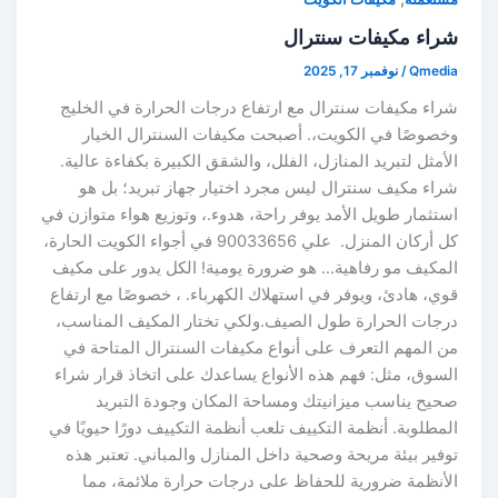
شراء مكيفات سنترال
Qmedia
/
نوفمبر 17, 2025
شراء مكيفات سنترال مع ارتفاع درجات الحرارة في الخليج
وخصوصًا في الكويت،. أصبحت مكيفات السنترال الخيار
الأمثل لتبريد المنازل، الفلل، والشقق الكبيرة بكفاءة عالية.
شراء مكيف سنترال ليس مجرد اختيار جهاز تبريد؛ بل هو
استثمار طويل الأمد يوفر راحة، هدوء.، وتوزيع هواء متوازن في
كل أركان المنزل. علي 90033656 في أجواء الكويت الحارة،
المكيف مو رفاهية… هو ضرورة يومية! الكل يدور على مكيف
قوي، هادئ، ويوفر في استهلاك الكهرباء. ، خصوصًا مع ارتفاع
درجات الحرارة طول الصيف.ولكي تختار المكيف المناسب،
من المهم التعرف على أنواع مكيفات السنترال المتاحة في
السوق، مثل: فهم هذه الأنواع يساعدك على اتخاذ قرار شراء
صحيح يناسب ميزانيتك ومساحة المكان وجودة التبريد
المطلوبة. أنظمة التكييف تلعب أنظمة التكييف دورًا حيويًا في
توفير بيئة مريحة وصحية داخل المنازل والمباني. تعتبر هذه
الأنظمة ضرورية للحفاظ على درجات حرارة ملائمة، مما