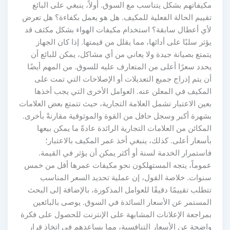
مكيفاتهم بشكل يتناسب مع السوق. أولاً، ينبغي على البائع
تقييم الحالة الفعلية للمكيف. هل هو يعمل بكفاءة؟ هل تعرض
لأي أعطال سابقة؟ استخدام مكيفات الهواء بشكل مكثف قد
يؤثر سلبًا على أدائها، مما يقلل من قيمتها. إذا كان الجهاز
يتمتع بصيانة جيدة ولا يعاني من أي مشاكل، يمكن للبائع أن
يحدد سعرًا أعلى من المتعارف عليه للسوق. من المهم أيضًا
أن يتم إدراج جميع التعديلات أو الإصلاحات التي تمت على
المكيف في المعلن عنه. العوامل الأخرى التي يجب أخذها
بعين الاعتبار تشمل العلامة التجارية، حيث تتمتع بعض العلامات
بشهرة أكبر وسجل حافل من القوة والموثوقية مقارنةً بأخرى.
المكائن من العلامات التجارية الرائدة عادةً ما يمكن بيعها
بأسعار أعلى. كذلك، ينبغي أخذ عمر المكيف بالاعتبار؛
فاستمرار الخدمة لسنة أو أكثر يمكن أن يؤثر في القيمة.
عموماً، يتجه المستهلكون نحو مكيفات عمرها أقل من خمس
سنوات. خلاصة القول، إن عملية تحديد السعر المناسب
تتطلب تقييمًا دقيقًا للعوامل المذكورة، بالإضافة إلى البحث
المستمر عن الأسعار السائدة في السوق. يوصى بالبائعين
بمراجعة الإعلانات المشابهة على الإنترنت للحصول على فكرة
واضحة عن الأسعار التنافسية، مما يساعدهم في اتخاذ قرار