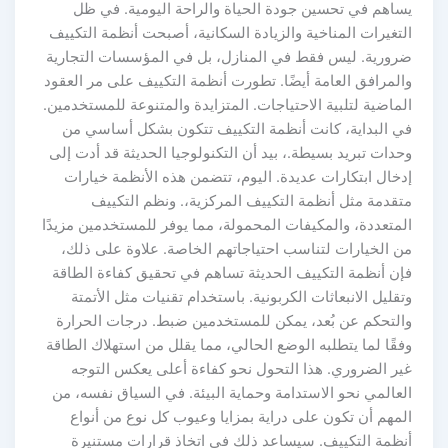
يساهم في تحسين جودة الحياة والراحة اليومية. في ظل
التغيرات المناخية والزيادة السكانية، أصبحت أنظمة التكييف
ضرورية. ليس فقط في المنازل، بل في المؤسسات التجارية
والمرافق العامة أيضًا. تطورت أنظمة التكييف على مر العقود
الماضية لتلبية الاحتياجات. المتزايدة والمتنوعة للمستخدمين.
في البداية، كانت أنظمة التكييف تتكون بشكل أساسي من
وحدات تبريد بسيطة.، بيد أن التكنولوجيا الحديثة قد أدت إلى
إدخال ابتكارات عديدة. اليوم، تتضمن هذه الأنظمة خيارات
متقدمة مثل أنظمة التكييف المركزية،. ونظم التكييف
المتعددة، والمكيفات المحمولة، مما يوفر للمستخدمين مزيدًا
من الخيارات لتناسب احتياجاتهم الخاصة. علاوة على ذلك،
فإن أنظمة التكييف الحديثة تساهم في تحقيق كفاءة الطاقة
وتقليل الانبعاثات الكربونية. باستخدام تقنيات مثل الأتمتة
والتحكم عن بُعد، يمكن للمستخدمين ضبط. درجات الحرارة
وفقًا لما يتطلبه الوضع الحالي، مما يقلل من استهلاك الطاقة
غير الضروري. هذا التحول نحو كفاءة أعلى يعكس التوجه
العالمي نحو الاستدامة وحماية البيئة. في السياق نفسه، من
المهم أن تكون على دراية بمزايا وعيوب كل نوع من أنواع
أنظمة التكييف. سيساعد ذلك في اتخاذ قرارات مستنيرة