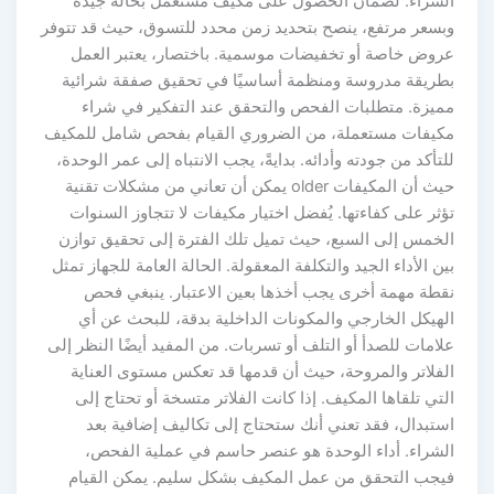
الشراء. لضمان الحصول على مكيف مستعمل بحالة جيدة
وبسعر مرتفع، ينصح بتحديد زمن محدد للتسوق، حيث قد تتوفر
عروض خاصة أو تخفيضات موسمية. باختصار، يعتبر العمل
بطريقة مدروسة ومنظمة أساسيًا في تحقيق صفقة شرائية
مميزة. متطلبات الفحص والتحقق عند التفكير في شراء
مكيفات مستعملة، من الضروري القيام بفحص شامل للمكيف
للتأكد من جودته وأدائه. بدايةً، يجب الانتباه إلى عمر الوحدة،
حيث أن المكيفات older يمكن أن تعاني من مشكلات تقنية
تؤثر على كفاءتها. يُفضل اختيار مكيفات لا تتجاوز السنوات
الخمس إلى السبع، حيث تميل تلك الفترة إلى تحقيق توازن
بين الأداء الجيد والتكلفة المعقولة. الحالة العامة للجهاز تمثل
نقطة مهمة أخرى يجب أخذها بعين الاعتبار. ينبغي فحص
الهيكل الخارجي والمكونات الداخلية بدقة، للبحث عن أي
علامات للصدأ أو التلف أو تسربات. من المفيد أيضًا النظر إلى
الفلاتر والمروحة، حيث أن قدمها قد تعكس مستوى العناية
التي تلقاها المكيف. إذا كانت الفلاتر متسخة أو تحتاج إلى
استبدال، فقد تعني أنك ستحتاج إلى تكاليف إضافية بعد
الشراء. أداء الوحدة هو عنصر حاسم في عملية الفحص،
فيجب التحقق من عمل المكيف بشكل سليم. يمكن القيام