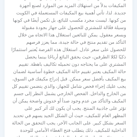
المكيفات بدلاً من استهلاك المزيد من الموارد لصنع أجهزة
جديدة. لذا، تأتي أهمية بيع المكيفات المستعملة في الكويت
من كونها. ليست مجرد مكسب للبائع، بل تكمن أيضًا في كونها
وسيلة فعّالة للمشتري للحصول على جهاز بجودة مقبولة
وبسعر معقول. يمكن للبائعين استغلال هذا الاتجاه من خلال
التأكد من تقديم منتج في حالة جيدة، مما يعزز فرصهم
للحصول على سعر عادل. استغلال هذه الفرصة يُعتبر استثمارًا
ذكيًا لكلا الطرفين، حيث يحقق البائع أرباحًا بينما يحصل
المشتري على ما يحتاجه دون تحميله تكاليف باهظة. تقييم
حالة المكيف يعتبر تقييم حالة المكيف خطوة أساسية لضمان
بيع المكيف بأفضل سعر ممكن. قبل إدراج مكيفك في السوق،
يجب عليك إجراء فحص شامل للجهاز، والذي يتضمن تقييم كل
من الخارج والداخل. الفحص الخارجي يشمل النظر إلى جسم
المكيف والتأكد من عدم وجود صدأ أو خدوش واضحة يمكن أن
تؤثر على جاذبية المنتج. يجب أن يكون لك أثر كبير على
المظهر العام للمكيف، حيث أن الشكل الجيد يسهم في تحديد
السعر بشكل كبير. على الجانب الآخر، يجب التحقق من الحالة
الداخلية للمكيف. ذلك يتطلب فتح الغطاء الأمامي للوحدة