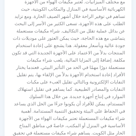
مع مختلف الميزانيات. تُعتبر مكيفات الهواء من الأجهزة
الكهربائية الأساسية في المنازل والمكاتب الكويتية، حيث
تساهم في توفير الراحة خلال أشهر الصيف الحارة. ومع تزايد
الطلب على هذه الأجهزة، تسعى الكثير من الأسر إلى البحث
عن بدائل عملية تقلل من التكاليف. شراء مكيفات مستعملة
يتماشى مع هذه الحاجة، حيث يمكن العثور على موديلات ذات
جودة عالية وبأسعار معقولة. هذا يشجع على إعادة استخدام
المنتجات بدلاً من الاعتماد على الأجهزة الجديدة التي قد تكون
مكلفة. إضافةً إلى المزايا المالية، يلعب شراء مكيفات
مستعملة دورًا مهمًا في الحد من التأثير البيئي. فعندما يختار
الأفراد إعادة استخدام الأجهزة بدلاً من الإلقاء بها، يتم تقليل
النفايات الإلكترونية وبالتالي تقليل العبء على مكبات
النفايات والمصادر الطبيعية. كما يساهم في تقليل استهلاك
الموارد في إنتاج أجهزة جديدة. من خلال هذا السلوك
المستدام، يمكن للأفراد أن يكونوا جزءًا من الحل الذي يساعد
في الحفاظ على البيئة وتحقيق التنمية المستدامة. أهمية
شراء مكيفات المستعملة تعتبر مكيفات الهواء من الأجهزة
الأساسية في المنزل أو المكتب، خاصةً في مناطق المناخ
الحار مثل الكويت. يساهم شراء مكيفات مستعملة في تحقيق