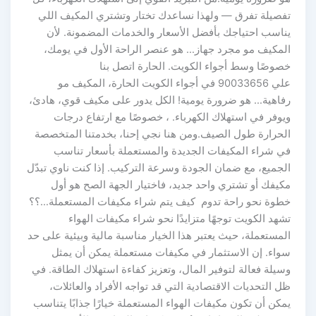
تفصيلة تفرق — ولهذا نساعدك تختار وتشتري المكيف اللي
يناسب احتياجك بأفضل الأسعار والخدمات المضمونة. لأن
المكيف مو مجرد جهاز… هو عنصر الراحة الأول في يومك،
خصوصًا وسط أجواء الكويت. الحارة اتصل بنا
علي 90033656 في أجواء الكويت الحارة، المكيف مو
رفاهية… هو ضرورة يومية! الكل يدور على مكيف قوي، هادئ،
ويوفر في استهلاك الكهرباء. ، خصوصًا مع ارتفاع درجات
الحرارة طول الصيف.ومن هنا نجي إحنا، بخدمتنا المتخصصة
في شراء المكيفات الجديدة والمستعملة بأسعار تناسب
الجميع، مع ضمان الجودة وسرعة التركيب. إذا كنت ناوي تبدّل
مكيفك أو تشتري واحد جديد، فاختيار الجهة الصح هو أول
خطوة نحو راحة تدوم كيف يتم شراء مكيفات المستعملة…؟؟
تشهد الكويت توجهًا متزايدًا نحو شراء مكيفات الهواء
المستعملة، حيث يعتبر هذا الخيار مناسبة مالية وبيئية على حد
سواء. إن الاستثمار في مكيفات مستعملة يمكن أن يمثل
وسيلة فعالة لتوفير المال، وتعزيز كفاءة استهلاك الطاقة. في
ظل التحديات الاقتصادية التي قد تواجه الأفراد والعائلات،
يمكن أن تكون مكيفات الهواء المستعملة خيارًا جذابًا يتناسب