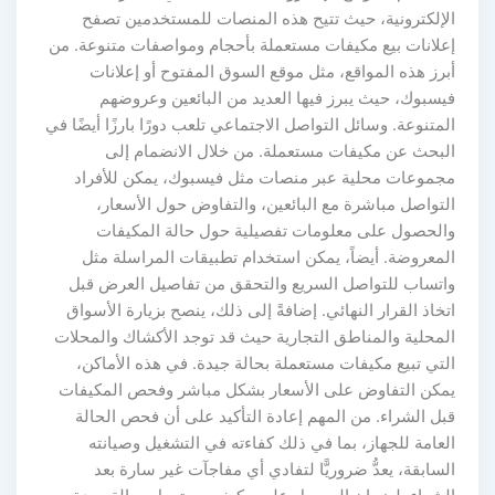
الإلكترونية، حيث تتيح هذه المنصات للمستخدمين تصفح
إعلانات بيع مكيفات مستعملة بأحجام ومواصفات متنوعة. من
أبرز هذه المواقع، مثل موقع السوق المفتوح أو إعلانات
فيسبوك، حيث يبرز فيها العديد من البائعين وعروضهم
المتنوعة. وسائل التواصل الاجتماعي تلعب دورًا بارزًا أيضًا في
البحث عن مكيفات مستعملة. من خلال الانضمام إلى
مجموعات محلية عبر منصات مثل فيسبوك، يمكن للأفراد
التواصل مباشرة مع البائعين، والتفاوض حول الأسعار،
والحصول على معلومات تفصيلية حول حالة المكيفات
المعروضة. أيضاً، يمكن استخدام تطبيقات المراسلة مثل
واتساب للتواصل السريع والتحقق من تفاصيل العرض قبل
اتخاذ القرار النهائي. إضافةً إلى ذلك، ينصح بزيارة الأسواق
المحلية والمناطق التجارية حيث قد توجد الأكشاك والمحلات
التي تبيع مكيفات مستعملة بحالة جيدة. في هذه الأماكن،
يمكن التفاوض على الأسعار بشكل مباشر وفحص المكيفات
قبل الشراء. من المهم إعادة التأكيد على أن فحص الحالة
العامة للجهاز، بما في ذلك كفاءته في التشغيل وصيانته
السابقة، يعدُّ ضروريًّا لتفادي أي مفاجآت غير سارة بعد