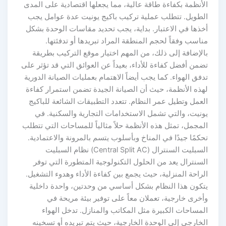
الأنظمة بكفاءة طاقة عالية، مما يجعلها اقتصادية على المدى
الطويل. تتطلب عملية تركيب باكيج يونيت عدة عوامل يجب
أخذها في الاعتبار. بداية، يجب تحديد مقاسات الوحدة بشكل
مناسب وفقاً لحجم المنطقة المراد تبريدها أو تدفئتها.
بالإضافة إلى ذلك، من المهم اختيار موقع التركيب بطريقة
تضمن أفضل كفاءة للأداء، بعيداً عن العوائق التي قد تؤثر على
تدفق الهواء. كما يجب أيضاً الاهتمام بعمليات الصيانة الدورية
لهذه الأنظمة، حيث أن الصيانة الجيدة تضمن استمرار كفاءة
العمل وتطيل عمر النظام. تتعدد التطبيقات الشائعة للباكيج
يونيت، والتي تشمل الاستخدامات التجارية والسكنية. في
المجمل، تمثل هذه الأنظمة حلاً مثالياً للمساحات التي تتطلب
تحكمًا جيدًا في المناخ وبأسلوب يتسم بالمرونة والاعتمادية.
السبليت السنترال (Central Split AC) نظام السبليت
السنترال يعد من الحلول التكنولوجية المتطورة التي توفر
الراحة المنزلية، حيث يجمع بين كفاءة الأداء وهدوء التشغيل.
يتكون هذا النظام بشكل أساسي من وحدتين، واحدة داخلية
وأخرى خارجية، تعملان معاً على توفير بيئة مريحة في
المساحات الكبيرة مثل المكاتب والمنازل. تدخل الهواء
الخارجي إلى الوحدة الخارجية، حيث يتم تبريده أو تسخينه