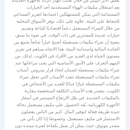
تقليل الأثر البيئي من خلال تجنب الهدر الزائد للأجهزة الجديدة.
يعد استغلال مكيفات الهواء المستخدمة أحد الخيارات
المستدامة التي يمكن للمستهلكين اعتمادها لتعزيز المساعي
للحفاظ على البيئة. علاوة على ذلك، توفر الأسواق المحلية
من خلال الشراء المستعمل دعماً اقتصاديًا للباعة وتقديم
خيارات عديدة للمشترين في ذات الوقت. في ضوء ما سبق،
يتضح أن شراء مكيفات مستعملة أصبح خياراً شائعاً يجمع بين
الفائدة المالية واستدامة البيئة. هذا الاتجاه يساهم في تعزيز
مستوى الحياة لدى العديد من الأفراد في الكويت. لذلك، من
المهم التعرف على الأمور الأساسية التي يجب مراعاتها عند
شراء مكيفات مستعملة لضمان اتخاذ قرار مدروس. أسباب
شراء مكيفات المستعملة تتعدد الأسباب التي تجعل شراء
مكيفات المستعملة خيارًا جذابًا للعديد من الأشخاص في
الكويت. يتصدر هذه الأسباب التكلفة المنخفضة مقارنة
بالمكيفات الجديدة. في ظل الارتفاع المستمر في أسعار
الأجهزة الكهربائية، يُعد الحصول على مكيف مستعمل بحالة
جيدة طريقة فعالة لتوفير المال. كثير من الناس يفضلون
الاستثمار في مكيف مستعمل، وخصوصًا إذا كان يأتي من
مصدر موثوق، حيث يمكن أن يعمل بكفاءة لفترة ممتدة دون