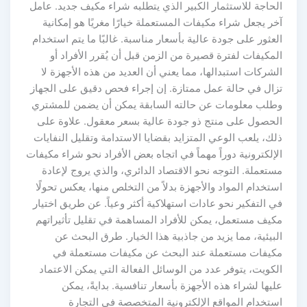
الحاجة للاستثمار الكبير الذي يتطلبه شراء مكيف جديد. عامل
آخر يجعل شراء مكيفات المستعملة خيارًا مغريًا هو إمكانية
العثور على جودة عالية بأسعار مناسبة. غالبًا ما يتم استخدام
المكيفات لفترة قصيرة من الزمن قبل أن يُقرر الأفراد أو
الشركات استبدالها، مما يعني أن العديد من هذه الأجهزة لا
تزال في حالة عمل ممتازة. إن إجراء فحص دقيق على الجهاز
وطلب معلومات عن حالته السابقة يمكن أن يضمن للمشتري
الحصول على منتج ذو جودة عالية بسعر معقول. علاوة على
ذلك، يلعب الوعي المتزايد بقضايا الاستدامة وتقليل النفايات
الإلكترونية دوراً مهماً في اتجاه بعض الأفراد نحو شراء مكيفات
مستعملة. التوجه نحو الاقتصاد الدائري، والذي يروج لإعادة
استخدام المواد والأجهزة بدلاً من التخلص منها، يعكس تحولًا
في التفكير نحو عادات استهلاكية أكثر وعياً. عن طريق اختيار
مكيف مستعمل، يمكن للأفراد المساهمة في تقليل تأثيراتهم
البيئية، مما يزيد من جاذبية هذا الخيار. طرق البحث عن
مكيفات مستعملة عند البحث عن مكيفات مستعملة في
الكويت، يتوفر عدد من الوسائل الفعالة التي يمكن الاعتماد
عليها لشراء هذه الأجهزة بأسعار تنافسية. بدايةً، يمكن
استخدام المواقع الإلكترونية المتخصصة في التجارة