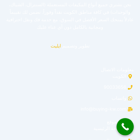
نحن نشتري جميع أنواع المكيفات المستعملة (السنترال، الشباك،
والوحدات) في كافة مناطق الكويت نقداً وفوراً. نضمن لك تقييماً
عادلاً يمنحك السعر الأفضل في السوق، مع خدمة فك ونقل احترافية
ومجانية بالكامل دون أي عناء عليك
تطوير وتصميم
ايليت
معلومات الاتصال
الكويت
90033656
واتساب
info@buying-kw.com
خريطة الموقع
الصفحة الرئيسية