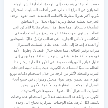
حسب الحاجة ثم يتم دفعه إلى الوحدة الداخلية لنشر الهواء
المتوازن في الفراغ الداخلي. تتميز أنظمة السبليت السنترال
بكونها أكثر هدوءًا مقارنةً بالأنظمة التقليدية. حيث تقوم الوحدة
الخارجية بعملية ضغط وتبريد الهواء بعيدًا عن المناطق
المأهولة بالسكان، مما يجعل هذا النظام مثاليًا للأماكن التي
تتطلب مستوى صوت منخفض. هذا يعزز من استخدامه في
المكاتب والأماكن التجارية التي تتطلب تركيزًا عاليًا للموظفين
أو العملاء. إضافةً إلى ذلك، يقدم نظام السبليت السنترال
ميزات توفير الطاقة، مما يجعله خيارًا اقتصاديًا وطويل الأمد.
فهو يتمتع بكفاءة عالية في استهلاك الطاقة، مما يؤدي إلى
تقليل فواتير الكهرباء، خصوصًا في الأجواء الحارة. يعتبر هذا
النظام مناسبًا للمساحات الكبيرة، حيث يمكنه تلبية احتياجات
التبريد والتدفئة لأكثر من غرفة من خلال استخدام دكتات توزيع
الهواء، مما يضمن توفير هواء منعش ومتوازن في جميع أنحاء
المنزل أو المكتب. بالمقارنة مع الأنظمة الأخرى، يظهر
السبليت السنترال أداءً متفوقًا، خصوصًا في الاستهلاك
الكهربائي والكفاءة التشغيلية. فبدلاً من استخدام عدة وحدات
تكييف لكل غرفة، هذه الوحدات المركزية تحتاج إلى وحدة