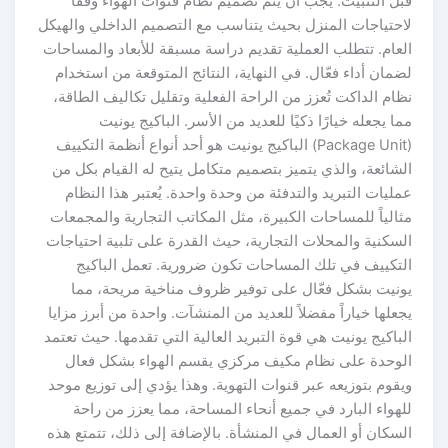
قبل التثبيت. يجب أن يتم تصميم نظام قنوات الهواء وفقًا
لاحتياجات المنزل بحيث يتناسب مع التصميم الداخلي والهيكل
العام. تتطلب العملية تقديم دراسة مسبقة للأبعاد والمساحات
لضمان أداء فعّال. في النهاية، النتائج المتوقعة من استخدام
نظام الداكت تُعزز من الراحة الفعلية وتقليل تكاليف الطاقة،
مما يجعله خيارًا ذكيًا للعديد من الأسر. الباكيج يونيت
(Package Unit) الباكيج يونيت هو أحد أنواع أنظمة التكييف
الشائعة، والذي يتميز بتصميم متكامل يتيح له القيام بكل من
عمليات التبريد والتدفئة من وحدة واحدة. يُعتبر هذا النظام
مثالياً للمساحات الكبيرة، مثل المكاتب التجارية والمجمعات
السكنية والمحلات التجارية، حيث القدرة على تلبية احتياجات
التكييف في تلك المساحات تكون ضرورية. تعمل الباكيج
يونيت بشكل فعّال على توفير ظروف مناخية مريحة، مما
يجعلها خياراً مفضلاً للعديد من المنشآت. واحدة من أبرز مزايا
الباكيج يونيت هي قوة التبريد العالية التي تقدمها. حيث تعتمد
الوحدة على نظام مكيف مركزي يقسم الهواء بشكل فعال
ويقوم بتوزيعه عبر قنوات التهوية. وهذا يؤدي إلى توزيع موحد
للهواء البارد في جميع أنحاء المساحة، مما يعزز من راحة
السكان أو العمال في المنشأة. بالإضافة إلى ذلك، تتمتع هذه