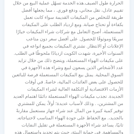
الحرارة طول الصيف.هذه الخدمة تسهّل عملية البيع من خلال
تقييم عادل، نقل مجاني، ودفع فوري. ، مما يجعلها أفضل
طريقة للتخلص من المكيفات القديمة سواء كانت تعمل
بكفاءة أو تحتاج صيانة. ومع ازدياد الطلب على المكيفات
المستعملة، أصبح التعامل مع شركات شراء المكيفات خيارًا
سريعًا وموثوقًا للحصول. على أفضل سعر دون متاعب
الإعلانات أو الانتظار. نشتري المكيفات بجميع انواعه في
السنوات الأخيرة، شهدت الكويت ازديادًا ملحوظًا في الطلب.
على مكيفات الهواء المستعملة، ويتضح ذلك من خلال تزايد
عدد الأشخاص الذين يسعون لبيع وشراء هذه الأجهزة في
السوق المحلية. يمثل بيع المكيفات المستعملة فرصة للبائعين
للحصول على بعض العائدات المالية، خاصةً. في أوقات
الأزمات الاقتصادية أو التكلفة العالية لشراء المكيفات
الجديدة. تجذب مكيفات الهواء المستعملة دائمًا اهتمام العديد
من المشترين، . وذلك لأسباب عديدة؛ أولاً، يمكن للمشتري
توفير كمية كبيرة من المال عند شراء جهاز مستعمل مقارنةً
بالجديد،. مع الحفاظ على جودة الهواء المناسب لاحتياجاته.
ثانيًا، يساعد شراء الأجهزة المستعملة في تقليل النفايات
والمساهمة. في حماية البيئة، حيث يتم تجديد واستعمال هذه