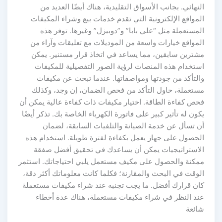
النهائي. بجانب الأسواق التقليدية، هناك أيضًا العديد من
المواقع الإلكترونية التي تقدم خدمات بيع وشراء المكيفات
المستعملة مثل “علي بابا” و”دوبيزل” وغيرها. توفر هذه
المواقع خيارات واسعة من الموديلات مع تعليقات وآراء من
مشترين سابقين، مما يساعد في اتخاذ قرار مستنير. يمكن
استخدام هذه المنصات لرؤية الصور التفصيلية للمكيفات
والتأكد من جودتها ومواصفاتها. عندما تبحث عن مكيفات
مستعملة، حاول التأكد من فحص الضمان، إن وجد، وكذلك
فحص كفاءة الطاقة. اختيار مكيفات ذات كفاءة عالية يمكن أن
يكون له تأثير كبير على فاتورة الكهرباء الخاصة بك. تذكر أيضًا
أن تسأل عن خدمة الصيانة والتلفيات السابقة، لضمان
الحصول على جهاز يعمل بكفاءة لفترة طويلة. استخدام هذه
الاستراتيجيات يمكن أن يساعدك في تحقيق أفضل صفقة
ممكنة والحصول على مكيف مستعمل يلبي احتياجاتك. استثمر
الوقت في البحث والمقارنة؛ فكلما كانت معلوماتك أكثر دقة،
كان قرارك أفضل. ما يجب تجنبه عند شراء مكيفات مستعملة
عند النظر في شراء مكيفات مستعملة، هناك عدة أخطاء
شائعة