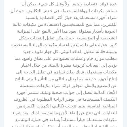
عدة فوائد اقتصادية وبيئية. أولاً وقبل كل شيء، يمكن أن
تساعد مكيفات الهواء المستعملة في خفض التكاليف. حيث أن
شراء أجهزة مستعملة يعد خيارًا أكثر اقتصادية بالنسبة
للكثيرين، مما يتيح للمستخدمين الاستفادة من مكيفات عالية
الجودة بأسعار معقولة. يعود هذا الأمر بالنفع على الميزانية
الشخصية أو المؤسسية، حيث يمكن تقليل النفقات بشكل
كبير. علاوة على ذلك، يُعتبر اعتماد مكيفات الهواء المستخدمة
وسيلة فعّالة لتقليل الفاقد البيئي. كل جهاز تكييف جديد
يتطلب موارد خام وعمليات تصنيع تتم على نطاق واسع، مما
يؤدي إلى انبعاثات كربونية مضرة بالبيئة. من خلال اختيار
مكيفات مستعملة، فإنك بذلك تساهم في تقليل الحاجة إلى
إنتاج أجهزة جديدة، مما يقلل بالتالي من التأثير البيئي الناتج
عن التصنيع والنقل. تتجاوز فوائد شراء مكيفات مستعملة
الأبعاد المالية لتصل إلى جوانب صحية وبيئية. تستمر أجهزة
التكييف المستخدمة في توفير الراحة المطلوبة في الظروف
المناخية القاسية، بينما تتجنب تكاليف الكميات الكبيرة من
النفايات التي تنتج عن إلقاء الأجهزة القديمة. لذلك، يعد شراء
مكيفات مستعملة خياراً مستداماً يساعد في حماية البيئة مع
دعم الاقتصاد المحلي. من المهم أن نتذكر أن استهلاك الموارد