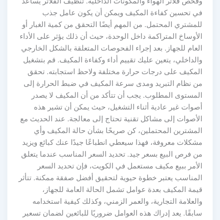
وفحص فلاتر الهواء والمكونات الداخلية. تنظيف الفلاتر يساعد
في تحسين كفاءة المكيف ويمكن أن يكون عامل جذب
للمشتري المحتمل. من المهم أيضًا التحقق من كمية الغبار أو
الأوساخ المتراكمة داخل الوحدة، حيث أن ذلك يؤثر على الأداء
العام للجهاز. بعد إجراء الفحوصات المتعلقة بالشكل الخارجي
والداخلي، يتعين عليك تقييم أداء وكفاءة المكيف. قم بتشغيل
المكيف على درجات حرارة مختلفة ولاحظ استجابته. تحقق
من نظام التبريد ومدى سرعة المكيف في ضبط الحرارة إلى
المستوى المطلوب. يجب أن تتأكد من أن المكيف لا يصدر
أصوات غير عادية أثناء التشغيل، حيث يمكن أن تشير هذه
الأصوات إلى مشاكل تقنية تحتاج إلى معالجة. عند الحديث مع
المشترين المحتملين، كن صريحًا بشأن حالة المكيف وأي
مشكلات معروفة، فهذا سيعطي انطباعًا جيدًا عنك كبائع ويزيد
من فرص البيع بسعر جيد. تحديد السعر المناسب عندما يتعلق
الأمر ببيع مكيف مستعمل في الكويت، فإن تحديد السعر
المناسب يعتبر خطوة حيوية لتحقيق أفضل صفقة ممكنة. تتأثر
قيمة المكيف بعدة عوامل تشمل الحالة العامة للجهاز،
والعلامة التجارية، والعمر الزمني، وكذلك كيفية استخدامه
سابقًا. يعد إدراك هذه العوامل ضروريًا للبائعين لضمان تسعير