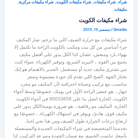
,
,
,
,
شراء
شراء مكيفات
شراء مكيفات الكويت
شراء مكيفات مركزية
مكيفات
شراء مكيفات الكويت
Qmedia
/
ديسمبر 15, 2015
شراء مكيفات مع حرارة الصيف اللي ما ترحم، صار المكيف
جزء أساسي من كل بيت ومكتب بالكويت.الراحة ما تكتمل إلا
بهواء بارد ومنعش، عشان كذا الكل يدور على أفضل مكيف
يجمع بين القوة. ، التبريد السريع، وتوفير الكهرباء. سواء كنت
تبي تشتري مكيف جديد أو مستعمل، الجدير بالاهتمام هو إنك
تختار الجهة. الصح اللي تقدم لك جودة مضمونة وسعر
مناسب، مع تركيب وصيانة احترافية.لأن المكيف مو مجرد
جهاز… هو عنصر الراحة الأول في يومك، خصوصًا وسط أجواء
الكويت. الحارة اتصل بنا علي 90033656 في أجواء الكويت
الحارة، المكيف مو رفاهية… هو ضرورة يومية!الكل يدور على
مكيف قوي، هادئ، ويوفر في استهلاك الكهرباء. ، خصوصًا مع
ارتفاع درجات الحرارة طول الصيف.ومن هنا نجي إحنا،
بخدمتنا المتخصصة في شراء المكيفات الجديدة والمستعملة
بأسعار تناسب الجميع، مع ضمان الجودة وسرعة التركيب. إذا