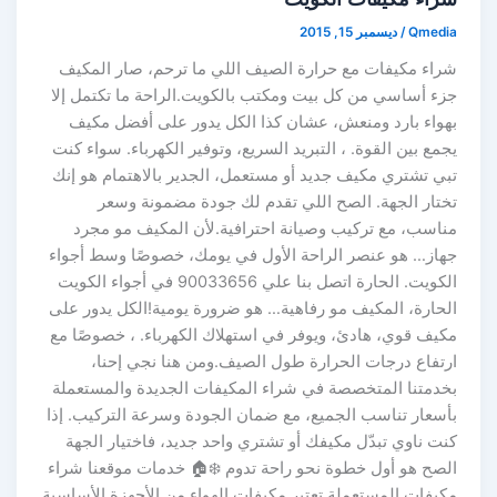
Qmedia
/
ديسمبر 15, 2015
شراء مكيفات مع حرارة الصيف اللي ما ترحم، صار المكيف
جزء أساسي من كل بيت ومكتب بالكويت.الراحة ما تكتمل إلا
بهواء بارد ومنعش، عشان كذا الكل يدور على أفضل مكيف
يجمع بين القوة. ، التبريد السريع، وتوفير الكهرباء. سواء كنت
تبي تشتري مكيف جديد أو مستعمل، الجدير بالاهتمام هو إنك
تختار الجهة. الصح اللي تقدم لك جودة مضمونة وسعر
مناسب، مع تركيب وصيانة احترافية.لأن المكيف مو مجرد
جهاز… هو عنصر الراحة الأول في يومك، خصوصًا وسط أجواء
الكويت. الحارة اتصل بنا علي 90033656 في أجواء الكويت
الحارة، المكيف مو رفاهية… هو ضرورة يومية!الكل يدور على
مكيف قوي، هادئ، ويوفر في استهلاك الكهرباء. ، خصوصًا مع
ارتفاع درجات الحرارة طول الصيف.ومن هنا نجي إحنا،
بخدمتنا المتخصصة في شراء المكيفات الجديدة والمستعملة
بأسعار تناسب الجميع، مع ضمان الجودة وسرعة التركيب. إذا
كنت ناوي تبدّل مكيفك أو تشتري واحد جديد، فاختيار الجهة
الصح هو أول خطوة نحو راحة تدوم ❄️🏠 خدمات موقعنا شراء
مكيفات المستعملة تعتبر مكيفات الهواء من الأجهزة الأساسية