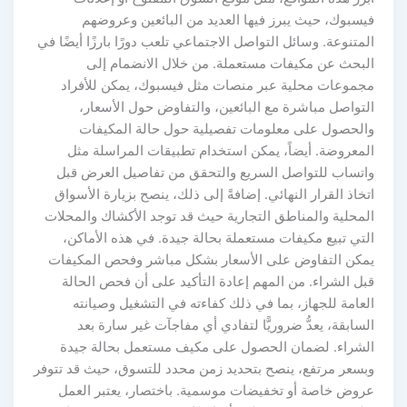
فيسبوك، حيث يبرز فيها العديد من البائعين وعروضهم
المتنوعة. وسائل التواصل الاجتماعي تلعب دورًا بارزًا أيضًا في
البحث عن مكيفات مستعملة. من خلال الانضمام إلى
مجموعات محلية عبر منصات مثل فيسبوك، يمكن للأفراد
التواصل مباشرة مع البائعين، والتفاوض حول الأسعار،
والحصول على معلومات تفصيلية حول حالة المكيفات
المعروضة. أيضاً، يمكن استخدام تطبيقات المراسلة مثل
واتساب للتواصل السريع والتحقق من تفاصيل العرض قبل
اتخاذ القرار النهائي. إضافةً إلى ذلك، ينصح بزيارة الأسواق
المحلية والمناطق التجارية حيث قد توجد الأكشاك والمحلات
التي تبيع مكيفات مستعملة بحالة جيدة. في هذه الأماكن،
يمكن التفاوض على الأسعار بشكل مباشر وفحص المكيفات
قبل الشراء. من المهم إعادة التأكيد على أن فحص الحالة
العامة للجهاز، بما في ذلك كفاءته في التشغيل وصيانته
السابقة، يعدُّ ضروريًّا لتفادي أي مفاجآت غير سارة بعد
الشراء. لضمان الحصول على مكيف مستعمل بحالة جيدة
وبسعر مرتفع، ينصح بتحديد زمن محدد للتسوق، حيث قد تتوفر
عروض خاصة أو تخفيضات موسمية. باختصار، يعتبر العمل