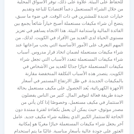
للحفاظ على البيئة. علاوة على ذلك، توفر الأسواق المحلية
من خلال الشراء المستعمل دعماً اقتصاديًا للباعة وتقديم
خيارات عديدة للمشترين في ذات الوقت. في ضوء ما سبق،
يتضح أن شراء مكيفات مستعملة أصبح خياراً شائعاً يجمع بين
الفائدة المالية واستدامة البيئة. هذا الاتجاه يساهم في تعزيز
مستوى الحياة لدى العديد من الأفراد في الكويت. لذلك، من
المهم التعرف على الأمور الأساسية التي يجب مراعاتها عند
شراء مكيفات مستعملة لضمان اتخاذ قرار مدروس. أسباب
شراء مكيفات المستعملة تتعدد الأسباب التي تجعل شراء
مكيفات المستعملة خيارًا جذابًا للعديد من الأشخاص في
الكويت. يتصدر هذه الأسباب التكلفة المنخفضة مقارنة
بالمكيفات الجديدة. في ظل الارتفاع المستمر في أسعار
الأجهزة الكهربائية، يُعد الحصول على مكيف مستعمل بحالة
جيدة طريقة فعالة لتوفير المال. كثير من الناس يفضلون
الاستثمار في مكيف مستعمل، وخصوصًا إذا كان يأتي من
مصدر موثوق، حيث يمكن أن يعمل بكفاءة لفترة ممتدة دون
الحاجة للاستثمار الكبير الذي يتطلبه شراء مكيف جديد. عامل
آخر يجعل شراء مكيفات المستعملة خيارًا مغريًا هو إمكانية
العثور على جودة عالية بأسعار مناسبة. غالبًا ما يتم استخدام