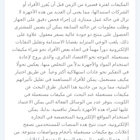
المكيفات لفترة قصيرة من الزمن قبل أن يُقرر الأفراد أو
الشركات استبدالها، مما يعني أن العديد من هذه الأجهزة لا
تزال في حالة عمل ممتازة. إن إجراء فحص دقيق على الجهاز
وطلب معلومات عن حالته السابقة يمكن أن يضمن للمشتري
الحصول على منتج ذو جودة عالية بسعر معقول. علاوة على
ذلك، يلعب الوعي المتزايد بقضايا الاستدامة وتقليل النفايات
الإلكترونية دوراً مهماً في اتجاه بعض الأفراد نحو شراء مكيفات
مستعملة. التوجه نحو الاقتصاد الدائري، والذي يروج لإعادة
استخدام المواد والأجهزة بدلاً من التخلص منها، يعكس تحولًا
في التفكير نحو عادات استهلاكية أكثر وعياً. عن طريق اختيار
مكيف مستعمل، يمكن للأفراد المساهمة في تقليل تأثيراتهم
البيئية، مما يزيد من جاذبية هذا الخيار. طرق البحث عن
مكيفات مستعملة عند البحث عن مكيفات مستعملة في
الكويت، يتوفر عدد من الوسائل الفعالة التي يمكن الاعتماد
عليها لشراء هذه الأجهزة بأسعار تنافسية. بدايةً، يمكن
استخدام المواقع الإلكترونية المتخصصة في التجارة
الإلكترونية، حيث تتيح هذه المنصات للمستخدمين تصفح
إعلانات بيع مكيفات مستعملة بأحجام ومواصفات متنوعة. من
أبرز هذه المواقع، مثل موقع السوق المفتوح أو إعلانات