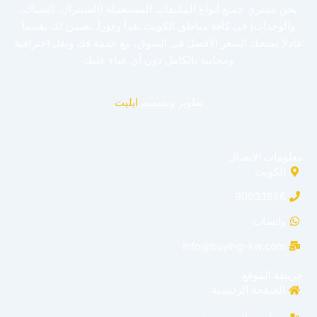
نحن نشتري جميع أنواع المكيفات المستعملة (السنترال، الشباك،
والوحدات) في كافة مناطق الكويت نقداً وفوراً. نضمن لك تقييماً
عادلاً يمنحك السعر الأفضل في السوق، مع خدمة فك ونقل احترافية
ومجانية بالكامل دون أي عناء عليك
تطوير وتصميم
ايليت
معلومات الاتصال
الكويت
90033656
واتساب
info@buying-kw.com
خريطة الموقع
الصفحة الرئيسية