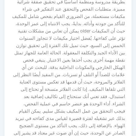
بطريقة مدروسة ومنظمة أساسيًا في تحقيق صفقة شرائية
مميزة. متطلبات الفحص والتحقق عند التفكير في شراء
مكيفات مستعملة، من الضروري القيام بفحص شامل للمكيف
للتأكد من جودته وأدائه. بدايةً، يجب الانتباه إلى عمر الوحدة،
حيث أن المكيفات older يمكن أن تعاني من مشكلات تقنية
تؤثر على كفاءتها. يُفضل اختيار مكيفات لا تتجاوز السنوات
الخمس إلى السبع، حيث تميل تلك الفترة إلى تحقيق توازن
بين الأداء الجيد والتكلفة المعقولة. الحالة العامة للجهاز تمثل
نقطة مهمة أخرى يجب أخذها بعين الاعتبار. ينبغي فحص
الهيكل الخارجي والمكونات الداخلية بدقة، للبحث عن أي
علامات للصدأ أو التلف أو تسربات. من المفيد أيضًا النظر إلى
الفلاتر والمروحة، حيث أن قدمها قد تعكس مستوى العناية
التي تلقاها المكيف. إذا كانت الفلاتر متسخة أو تحتاج إلى
استبدال، فقد تعني أنك ستحتاج إلى تكاليف إضافية بعد
الشراء. أداء الوحدة هو عنصر حاسم في عملية الفحص،
فيجب التحقق من عمل المكيف بشكل سليم. يمكن القيام
بذلك عبر تشغيله لفترة قصيرة لقياس مدى كفاءته في تبريد
الهواء. بالإضافة إلى ذلك، يجب التأكد من مستوى الضجيج
الصادر عن الوحدة، حيث إن أي صوت غير معتاد قد يشير إلى