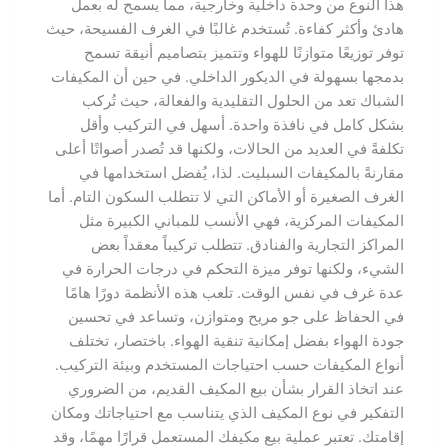
هذا النوع من وحدة داخلية وخارجية، مما يسمح له بعمل
هادئ وأكثر كفاءة. تُستخدم غالبًا في الغرف الفسيحة، حيث
توفر توزيعًا متوازنًا للهواء وتتميز بتصاميم أنيقة تسمح
بدمجها بسهولة في الديكور الداخلي. في حين أن المكيفات
الشباك تعد من الحلول التقليدية والفعالة، حيث تُركب
بشكل كامل في نافذة واحدة. أسهل في التركيب وأقل
تكلفةً في العديد من الحالات، ولكنها قد تُصدر أصواتًا أعلى
مقارنةً بالمكيفات السبليت. لذا، يُفضل استخدامها في
الغرف الصغيرة أو الأماكن التي لا تتطلب السكون التام. أما
المكيفات المركزية، فهي الأنسب للمباني الكبيرة مثل
المراكز التجارية والفنادق. تتطلب تركيباً معقداً بعض
الشيء، ولكنها توفر ميزة التحكم في درجات الحرارة في
عدة غرف في نفس الوقت. تلعب هذه الأنظمة دورًا هامًا
في الحفاظ على جو مريح ومتوازن، وتساعد في تحسين
جودة الهواء بفضل إمكانية تنقية الهواء. باختصار، تختلف
أنواع المكيفات حسب احتياجات المستخدم وبيئة التركيب.
عند اتخاذ القرار بشأن بيع المكيف القديم، من الضروري
التفكير في نوع المكيف الذي يتناسب مع احتياجاتك ومكان
إقامتك. تعتبر عملية بيع مكيفك المستعمل قرارًا مهمًا، وقد