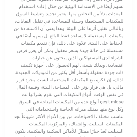
تسهم أيضًا في الاستدامة البيئية من خلال إعادة استخدام
المعدات بدلاً من التخلص منها. يعتبر تجديد وتنشيط السوق
للمكيفات المستعملة وسيلة للمساعدة في تقليل النفايات،
وبالتالي تقليل أثرها على البيئة. وهذا يعني أن الاستفادة من
مكيفات المستعملة لا يساعد فقط البائع بل يسهم أيضًا في
الحفاظ على البيئة. علاوة على ذلك، فإن تقديم مكيفات
مستعملة في حالة جيدة بسعر معقول يمكن أن يعزز فرص
الشراء لدى المستهلكين الذين يبحثون عن خيارات
اقتصادية. وبذلك يتسنى لهم الحصول على أجهزة تكييف
ذات جودة معقولة بأسعار أقل بكثير من الموديلات الجديدة.
لذلك، إن فكرة بيع المكيفات المستعملة ليست مجرد قرار
مالي، بل هي قرار يؤثر على المساحة، البيئة، وقيمة المال
في نفس الوقت. أنواع المكيفات التي نقوم بشرائها تت
çeşit mlose أنواع عدة من المكيفات المتاحة في السوق،
وكل نوع منها يمتلك ميزاته الخاصة واستخداماته التي
تناسب مختلف الاحتياجات. من بين الأنواع الأكثر شيوعاً نجد
المكيفات السبليت، والشباك، والمركزية. المكيفات
السبليت تُعدّ خيارًا ممتازًا للأماكن السكنية والمكتبية. يتكون