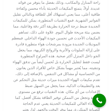
راحة المنازل والمكاتب، وذلك بفضل ما يتوفر من فوائد
عديدة. أولاً، يتمتع المكيفات الحديثة بأداء محسن وكفاءة
طاقية أعلى، مما يعني استهلاك أقل للطاقة وبالتالي تقليل
الفواتير الشهرية. فمع التقنيات المتطورة، يمكن للمكيفات
الجديدة ضبط درجة الحرارة بطريقة أكثر دقة وفاعلية، مما
يضمن بيئة مريحة طوال اليوم. علاوة على ذلك، تساهم
المكيفات الأحدث في تحسين جودة الهواء الداخلي. فمعظم
الموديلات الجديدة مزودة بمرشحات هواء متطورة قادرة
على إزالة الملوثات والأتربة والروائح الكريهة، مما يجعل
الجو داخل المنزل أكثر صحية. هذه المراوح المتطورة
ليست فقط لتقليل الحرارة بل تُحسن أيضاً من تدفق الهواء
وتنقيته، مما يُعتبر مهماً بشكل خاص للأفراد الذين يعانون
من الحساسية أو مشاكل في التنفس. بالإضافة إلى ذلك،
تقدم مكيفات الهواء الجديدة ميزات حديثة مثل التحكم عن
بعد والتطبيقات الذكية، مما يجعل من السهل ضبط
الإعدادات من أي مكان. هذه التقنيات ترفع من مستوى
الراحة وتجعل من الممكن توفير الطاقة بشكل أفضل. كما
أن الأداء العالي للمكيفات الحديثة يعني عدم الحاجة
للصيانة المتكررة، مما يوفر الوقت والجهد. لذا، يعتبر