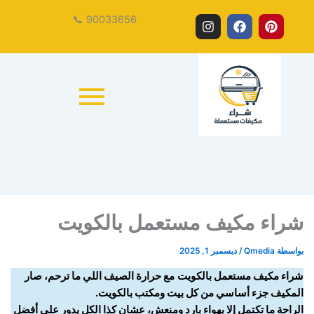
بيع
شراء
شراء
تخلص
نشتري
نشتري
I
F
P
90033656 📞
من
مكيف
مكيفك
مكيفات
مكيفات
المكيفات
n
a
i
مكيفك
مستعمل
مستعملة
مستعملة
المستعمل
المستعملة
s
c
n
الآن
القديم
t
e
t
واحصل
a
b
e
على
g
o
r
كاش
r
o
e
a
k
s
m
t
شراء مكيف مستعمل بالكويت
بواسطة
Qmedia
/
ديسمبر 1, 2025
شراء مكيف مستعمل بالكويت
مع حرارة الصيف اللي ما ترحم، صار
المكيف جزء أساسي من كل بيت ومكتب بالكويت.
الراحة ما تكتمل إلا بهواء بارد ومنعش، عشان كذا الكل يدور على أفضل