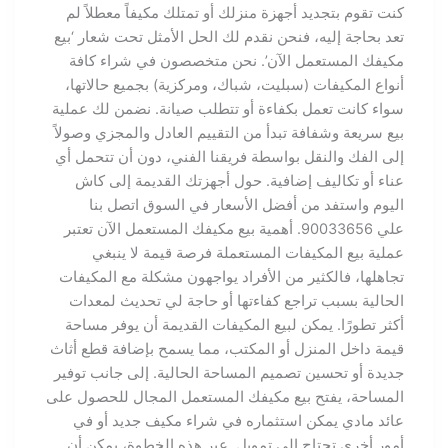
كنت تقوم بتجديد أجهزة منزلك أو تمتلك مكيفاً معطلاً لم
تعد بحاجة إليه، فنحن نقدم لك الحل الأمثل تحت شعار ‘بيع
مكيفك المستعمل الآن’. نحن متخصصون في شراء كافة
أنواع المكيفات (سبليت، شباك، ومركزية) بجميع حالاتها،
سواء كانت تعمل بكفاءة أو تتطلب صيانة. نضمن لك عملية
بيع سريعة وشفافة تبدأ من التقييم العادل والمجزي وصولاً
إلى الفك والنقل بواسطة فريقنا الفني، دون أن تتحمل أي
عناء أو تكاليف إضافية. حول أجهزتك القديمة إلى كاش
اليوم واستفد من أفضل الأسعار في السوق اتصل بنا
علي 90033656. أهمية بيع مكيفك المستعمل الآن تعتبر
عملية بيع المكيفات المستعملة فرصة قيمة لا ينبغي
تجاهلها، فالكثير من الأفراد يواجهون مشكلة مع المكيفات
الحالية بسبب تراجع كفاءتها أو حاجة لي تحديث لمعدات
أكثر تطورًا. يمكن لبيع المكيفات القديمة أن يوفر مساحة
قيمة داخل المنزل أو المكتب، مما يسمح بإضافة قطع أثاث
جديدة أو تحسين تصميم المساحة الحالية. إلى جانب توفير
المساحة، يفتح بيع مكيفك المستعمل المجال للحصول على
عائد مادي يمكن استثماره في شراء مكيف جديد أو في
أمور أخرى تحتاج إلى تمويل. عبر هذه الخطوة، يمكن أن