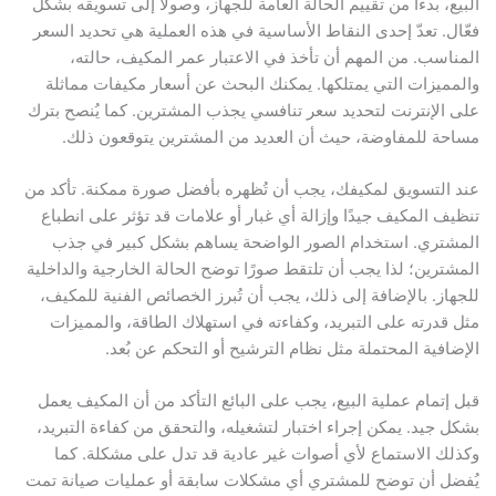
البيع، بدءًا من تقييم الحالة العامة للجهاز، وصولاً إلى تسويقه بشكل
فعّال. تعدّ إحدى النقاط الأساسية في هذه العملية هي تحديد السعر
المناسب. من المهم أن تأخذ في الاعتبار عمر المكيف، حالته،
والمميزات التي يمتلكها. يمكنك البحث عن أسعار مكيفات مماثلة
على الإنترنت لتحديد سعر تنافسي يجذب المشترين. كما يُنصح بترك
مساحة للمفاوضة، حيث أن العديد من المشترين يتوقعون ذلك.
عند التسويق لمكيفك، يجب أن تُظهره بأفضل صورة ممكنة. تأكد من
تنظيف المكيف جيدًا وإزالة أي غبار أو علامات قد تؤثر على انطباع
المشتري. استخدام الصور الواضحة يساهم بشكل كبير في جذب
المشترين؛ لذا يجب أن تلتقط صورًا توضح الحالة الخارجية والداخلية
للجهاز. بالإضافة إلى ذلك، يجب أن تُبرز الخصائص الفنية للمكيف،
مثل قدرته على التبريد، وكفاءته في استهلاك الطاقة، والمميزات
الإضافية المحتملة مثل نظام الترشيح أو التحكم عن بُعد.
قبل إتمام عملية البيع، يجب على البائع التأكد من أن المكيف يعمل
بشكل جيد. يمكن إجراء اختبار لتشغيله، والتحقق من كفاءة التبريد،
وكذلك الاستماع لأي أصوات غير عادية قد تدل على مشكلة. كما
يُفضل أن توضح للمشتري أي مشكلات سابقة أو عمليات صيانة تمت