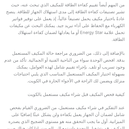
من المهم أيضاً تقييم كفاءة الطاقة للمكيف الذي تبحث عنه، حيث
تشير تصنيفات كفاءة الطاقة إلى مدى استهلاك الجهاز للطاقة. ينصح
عادةً باختيار مكيف يحمل تصنيفاً عالياً، إذ يعمل على توفير فواتير
الكهرباء مع الحفاظ على أداء تبريد جيد. يمكنك البحث عن مكيفات
تحمل علامة Energy Star أو ما يعادلها لضمان كفاءة استهلاك
الطاقة.
بالإضافة إلى ذلك، من الضروري مراجعة حالة المكيف المستعمل
بدقة. افحص الوحدة سواء من الناحية الفنية أو الجمالية. تأكد من عدم
وجود تسريب أو تلف. بإجراء تقييم شامل لهذه العوامل، يمكنك
بسهولة اختيار المكيف المستعمل المناسب الذي يلبي احتياجات
منزلك ويضمن لك الراحة في الأجواء الحارة في الكويت.
كيفية فحص المكيف قبل شراء مكيف مستعمل بالكويت
عند التفكير في شراء مكيف مستعمل، من الضروري القيام بفحص
شامل لضمان أن الجهاز يعمل بكفاءة ولن يشكل عبئًا إضافيًا على
الميزانية. أول ما يجب التحقق منه هو مستوى الضجيج الذي يصدره
المكيف. قم بتشغيل الوحدة واستمع إلى الصوت. إذا كان هناك صرير