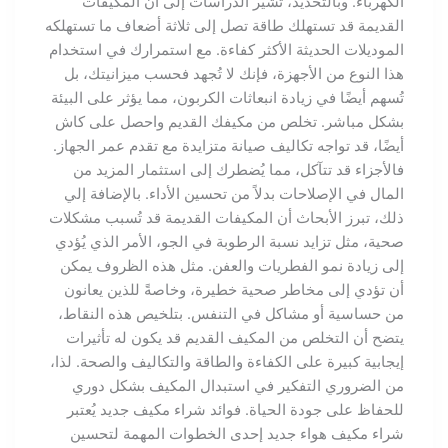
الكهرباء. وبالتحديد، تشير الدراسات إلى أن المكيفات
القديمة قد تستهلك طاقة تصل إلى ثلاثة أضعاف ما تستهلكه
الموديلات الحديثة الأكثر كفاءة. مع استمرارك في استخدام
هذا النوع من الأجهزة، فإنك لا تُجهد فحسب ميزانيتك، بل
تُسهم أيضًا في زيادة انبعاثات الكربون، مما يؤثر على البيئة
بشكل مباشر. تخلص من مكيفك القديم واحصل على كاش
أيضًا، قد تواجه تكاليف صيانة متزايدة مع تقدم عمر الجهاز.
فالأجزاء قد تتآكل، مما يُضطرك إلى استثمار المزيد من
المال في الإصلاحات بدلاً من تحسين الأداء. بالإضافة إلي
ذلك، تبرز الأبحاث أن المكيفات القديمة قد تُسبب مشكلات
صحية، مثل تزايد نسبة الرطوبة في الجو، الأمر الذي يُؤدي
إلى زيادة نمو الفطريات والعفن. مثل هذه الظروف يمكن
أن تؤدي إلى مخاطر صحية خطيرة، وخاصةً للذين يعانون
من حساسية أو مشاكل في التنفس. بتلخيص هذه النقاط،
يتضح أن التخلص من المكيف القديم قد يكون له تأثيرات
إيجابية كبيرة على الكفاءة والطاقة والتكاليف والصحة. لذا،
من الضروري التفكير في استبدال المكيف بشكل دوري
للحفاظ على جودة الحياة. فوائد شراء مكيف جديد يُعتبر
شراء مكيف هواء جديد إحدى الخطوات المهمة لتحسين