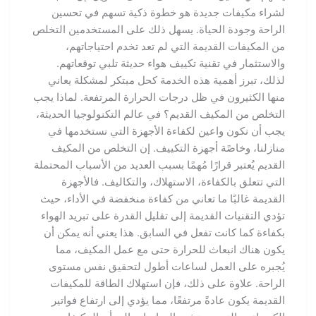
لشراء مكيفات جديدة هو خطوة ذكية تسهم في تحسين
الراحة وجودة الحياة. يسهل ذلك على المستخدمين التخلص
من المكيفات القديمة التي لم تعد تخدم احتياجاتهم،
والاستثمار في تقنية تكييف هواء حديثة تلبي توقعاتهم.
لذلك، تبرز أهمية هذه الخدمة كحل مبتكر لمشكلة يعاني
منها الكثيرون في ظل درجات الحرارة المرتفعة. لماذا يجب
التخلص من المكيف القديم؟ في عالم التكنولوجيا الحديثة،
يجب أن نكون واعين لكفاءة الأجهزة التي نستخدمها في
منازلنا، وخاصًة أجهزة التكييف. إن التخلص من المكيف
القديم يُعتبر قرارًا مُهمًا بسبب العديد من الأسباب المحتملة
التي تتعلق بالكفاءة، الاستهلاك، والتكاليف. فالأجهزة
القديمة غالبًا ما تعاني من كفاءة منخفضة في الأداء، حيث
تؤدي التقنيات القديمة إلى تقليل القدرة على تبريد الهواء
بكفاءة كما كانت تفعل في السابق. هذا يعني أنه يمكن أن
يكون هناك انبعاث للحرارة حتى مع عمل المكيف، مما
يُجبره على العمل لساعات أطول لتحقيق نفس مستوى
الراحة. علاوة على ذلك، فإن استهلاك الطاقة للمكيفات
القديمة يكون عادةً مرتفعًا، مما يؤدي إلى ارتفاع فواتير