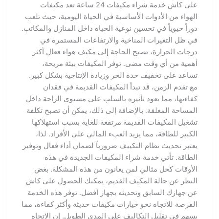
على كاش خدمة شراء مكيفات 24 ساعة تعد مكيفات
الهواء من الأدوات الأساسية في الحياة اليومية، حيث تلعب
دوراً حيوياً في تحسين نوعية الحياة داخل المنازل والمكاتب.
في ظل التغيرات المناخية والارتفاعات المستمرة في
درجات الحرارة، تصبح الحاجة إلى مكيف هواء فعال أكثر
أهمية من أي وقت مضى. توفر المكيفات بيئة مريحة،
تساعد على تخفيف حدة الحر وزيادة الإنتاجية بشكل كبير.
مع تقدم الزمن، قد تبدأ المكيفات القديمة في فقدان
كفاءتها، مما يعود تأثيره بالسلب على مستوى الراحة داخل
المساحة المغلقة. بالإضافة إلى ذلك، يمكن أن تصبح تكلفة
تشغيل المكيفات القديمة مرتفعة للغاية بسبب استهلاكها
الكبير للطاقة، مما يزيد العبء المالي على الأفراد. لذا،
يعتبر تحديث نظام التكييف ضرورياً لضمان أداء فعال وتوفير
الطاقة. تأتي خدمة شراء المكيفات الجديدة في هذه
الأوقات كحل مثالي لمن يعانون من هذه المشكلة. بغض
النظر عن حالة المكيف القديم، يمكنك الحصول على كاش
عن جهازك السابق وتحديثه بجهاز أفضل. توفر هذه الخدمة
الفرصة للاتجاه نحو خيارات مكيفات حديثة وأكثر كفاءة، مما
يسهم في تقليل التكاليف على المدى الطويل. إن الاتجاه