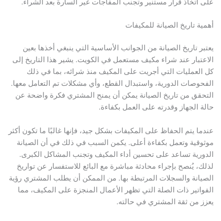
على اتخاذ قرار مستنير وتجنب المفاجآت غير السارة بعد الشراء.
أهمية تاريخ الصيانة للمكيفات
يعتبر تاريخ الصيانة من الجوانب الأساسية التي ينبغي أخذها بعين
الاعتبار عند شراء مكيف مستعمل في الكويت. يشير هذا التاريخ إلى
كل العمليات التي أجريت على المكيف منذ شرائه، بما في ذلك
الفحوصات الدورية، واستبدال القطع، وأي مشكلات تم التعامل معها.
التحقق من تاريخ الصيانة يمكن أن يمنح المشتري فكرة واضحة عن
حالة الجهاز وقدرته على العمل بكفاءة.
عندما يتم الحفاظ على المكيفات بشكل جيد، فإنها غالبًا ما تكون أكثر
موثوقية وتعمل بكفاءة أعلى. يكمن السبب في ذلك في أن الصيانة
الدورية تساعد على تحسين أداء المكيف وتجنب المشاكل الكبرى.
لذلك، يُنصح بإجراء محادثة مباشرة مع البائع للاستفسار عن تواريخ
الصيانة والسجلات المرتبطة بها. من الممكن أن يطلب المشتري رؤية
الفواتير ذات الصلة التي تظهر الأعمال المنجزة على المكيف، مما
يعزز من ثقة المشتري في حالته.