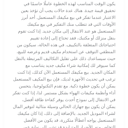
يكون الوقت المناسب لهذه الخطوة عاملًا حاسمًا في
تحقيق قيمة جيدة. هناك عدة حالات يجب أن تؤخذ بعين
الاعتبار عندما تفكر في بيع مكيفك المستعمل. أحد أبرز
الأوقات التي قد تتطلب منك التفكير في بيع مكيفك
المستعمل هو عند الانتقال إلى مكان جديد. إذا كنت تقوم
بنقل منزلك أو مكتبك، فقد تحتاج إلى إعادة تقييم
احتياجاتك المتعلقة بالتكييف. في هذه الحالة، سيكون من
المنطقي التوقف عن استخدام مكيف قديم وعرضه للبيع،
حيث سيساعدك ذلك على تقليل التكاليف المرتبطة بالنقل
كما سيوفر لك إمكانية شراء مكيف جديد يتناسب مع
المكان الجديد. بيع مكيفك المستعمل الآن كذلك، إذا كنت
ترغب في تحديث الأجهزة لديك، فإن بيع المكيف المستعمل
يمكن أن يكون خطوة ذكية. مع تقدم التكنولوجيا، يتحسن
أداء وأنظمة مكيفات الهواء بشكل مستمر. لذا، إذا كنت تفكر
في الانتقال إلى نموذج أحدث يوفر كفاءة طاقة أفضل،
يمكن أن يكون بيع جهازك الحالي وسيلة مثالية لتوفير المال
لشراء الموديل الجديد. بالإضافة إلى ذلك، إذا كان مكيفك
المستعمل يواجه أعطالًا متكررة، قد يكون من الأفضل
التخلص منه. الأضرار المتزايدة قد تشير إلى نهاية عمر