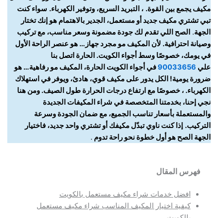
مكيف يجمع بين القوة.
، التبريد السريع، وتوفير الكهرباء.
سواء كنت
تبي تشتري مكيف جديد أو مستعمل، الجدير بالاهتمام هو إنك تختار
الجهة
.
الصح اللي تقدم لك جودة مضمونة وسعر مناسب، مع تركيب
وصيانة احترافية. لأن المكيف مو مجرد جهاز… هو عنصر الراحة الأول
في يومك، خصوصًا وسط أجواء الكويت. الحارة اتصل بنا
علي
90033656
في أجواء الكويت الحارة، المكيف مو رفاهية… هو
ضرورة يومية! الكل يدور على مكيف قوي، هادئ، ويوفر في استهلاك
الكهرباء. ، خصوصًا مع ارتفاع درجات الحرارة طول الصيف. ومن هنا
نجي إحنا، بخدمتنا المتخصصة في شراء المكيفات الجديدة
والمستعملة بأسعار تناسب الجميع، مع ضمان الجودة وسرعة
التركيب.
إذا كنت ناوي تبدّل مكيفك أو تشتري واحد جديد، فاختيار
الجهة الصح هو أول خطوة نحو راحة تدوم
.
فهرس المقال
افضل خدمات شراء مكيف مستعمل بالكويت
كيفية اختيار المكيف المناسب شراء مكيف مستعمل
بالكويت