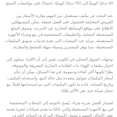
40 دينارًا كويتيًا إلى 150 دينارًا كويتيًا، اعتمادًا على مواصفات المنتج.
عند البحث عن مكيف مستعمل، من المهم مقارنة الأسعار بين
العروض المختلفة للحصول على أفضل صفقة. يمكن للمستهلكين
الاطلاع على مواقع الوساطة التجارية عبر الإنترنت، وسوق السلع
المستعملة المحلية، والتطبيقات المتخصصة في بيع وشراء الأجهزة
المستعملة. يتزايد عدد المنصات التي تقدم خدمات تسويق المكيفات
المستعملة، مما يوفر للمشترين وسيلة سهلة للتصفح والمقارنة.
توجهات السوق المحلي في الكويت تشير إلى أن الأفراد يميلون إلى
اختيار مكيفات الهواء ذات العلامات التجارية المعروفة والموثوقة،
نظرًا لكونها أكثر كفاءة وديمومة. في هذا السياق، يمكن أن تتأثر
أسعار المكيفات بعوامل متعددة مثل حالة البيع، واستخدام المكيف،
وتاريخ الصيانة. عادة ما تكون المكيفات التي تم استخدامها قليلاً، مع
سجل صيانة جيد، هي الأكثر طلبًا.
لضمان أفضل تجربة شراء، يُنصح بالتوجه إلى المحلات المتخصصة
في بيع الأجهزة المستعملة والتي غالبًا ما تقدم ضمانات لفترة معينة.
بعض الأماكن الشهيرة تشمل الأسواق المركزية، المتاجر الكبرى،