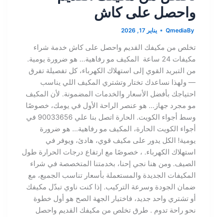
واحصل على كاش
By
Qmedia
يناير 17, 2026
تخلص من مكيفك القديم واحصل على كاش خدمة شراء
مكيفات 24 ساعة المكيف مو رفاهية… هو ضرورة يومية.
من التبريد القوي إلى استهلاك الكهرباء، كل تفصيلة تفرق
— ولهذا نساعدك تختار وتشتري المكيف اللي يناسب
احتياجك بأفضل الأسعار والخدمات المضمونة. لأن المكيف
مو مجرد جهاز… هو عنصر الراحة الأول في يومك، خصوصًا
وسط أجواء الكويت. الحارة اتصل بنا علي 90033656 في
أجواء الكويت الحارة، المكيف مو رفاهية… هو ضرورة
يومية! الكل يدور على مكيف قوي، هادئ، ويوفر في
استهلاك الكهرباء. ، خصوصًا مع ارتفاع درجات الحرارة طول
الصيف. ومن هنا نجي إحنا، بخدمتنا المتخصصة في شراء
المكيفات الجديدة والمستعملة بأسعار تناسب الجميع، مع
ضمان الجودة وسرعة التركيب. إذا كنت ناوي تبدّل مكيفك
أو تشتري واحد جديد، فاختيار الجهة الصح هو أول خطوة
نحو راحة تدوم . طرق تخلص من مكيفك القديم واحصل