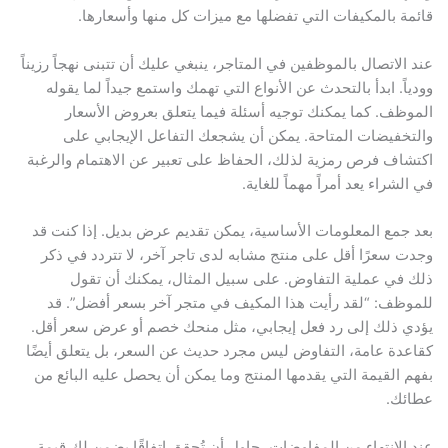
قائمة بالمكيفات التي تفضلها مع ميزات كل منها وأسعارها.
عند الاتصال بالموظفين في المتاجر، ينبغي عليك أن تتبنى نهجاً رزيناً
وودياً. ابدأ بالتحدث عن الأنواع التي تهمك واستمع جيداً لما يقوله
الموظف. كما يمكنك توجيه أسئلة فيما يتعلق بعروض الأسعار
والتخفيضات المتاحة. يمكن أن يشجعك التفاعل الإيجابي على
اكتشاف فرص رمزية لذلك، الحفاظ على تعبير عن الاهتمام والرغبة
في الشراء يعد أمراً مهماً للغاية.
بعد جمع المعلومات الأساسية، يمكن تقديم عرض بديل. إذا كنت قد
وجدت سعرًا أقل على منتج مشابه لدى تاجر آخر، لا تتردد في ذكر
ذلك في عملية التفاوض. على سبيل المثال، يمكنك أن تقول
للموظف: “لقد رأيت هذا المكيف في متجر آخر بسعر أفضل”. قد
يؤدي ذلك إلى رد فعل إيجابي، مثل منحك خصم أو عرض سعر أقل.
كقاعدة عامة، التفاوض ليس مجرد حديث عن السعر، بل يتعلق أيضًا
بفهم القيمة التي يقدمها المنتج وما يمكن أن يحصل عليه البائع من
عطائك.
عند الانتهاء من المفاوضات، حاول أن تُحقق اتفاقًا يضمن لك قيمة