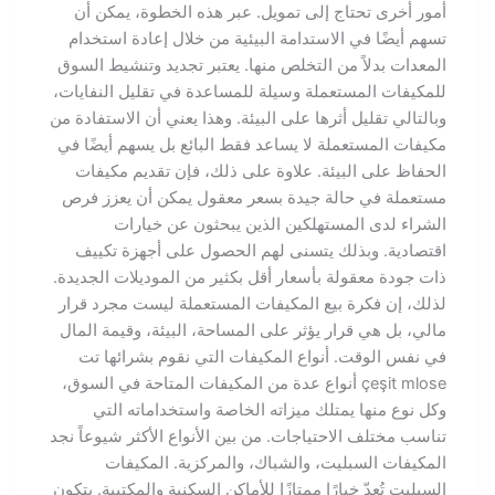
أمور أخرى تحتاج إلى تمويل. عبر هذه الخطوة، يمكن أن
تسهم أيضًا في الاستدامة البيئية من خلال إعادة استخدام
المعدات بدلاً من التخلص منها. يعتبر تجديد وتنشيط السوق
للمكيفات المستعملة وسيلة للمساعدة في تقليل النفايات،
وبالتالي تقليل أثرها على البيئة. وهذا يعني أن الاستفادة من
مكيفات المستعملة لا يساعد فقط البائع بل يسهم أيضًا في
الحفاظ على البيئة. علاوة على ذلك، فإن تقديم مكيفات
مستعملة في حالة جيدة بسعر معقول يمكن أن يعزز فرص
الشراء لدى المستهلكين الذين يبحثون عن خيارات
اقتصادية. وبذلك يتسنى لهم الحصول على أجهزة تكييف
ذات جودة معقولة بأسعار أقل بكثير من الموديلات الجديدة.
لذلك، إن فكرة بيع المكيفات المستعملة ليست مجرد قرار
مالي، بل هي قرار يؤثر على المساحة، البيئة، وقيمة المال
في نفس الوقت. أنواع المكيفات التي نقوم بشرائها تت
çeşit mlose أنواع عدة من المكيفات المتاحة في السوق،
وكل نوع منها يمتلك ميزاته الخاصة واستخداماته التي
تناسب مختلف الاحتياجات. من بين الأنواع الأكثر شيوعاً نجد
المكيفات السبليت، والشباك، والمركزية. المكيفات
السبليت تُعدّ خيارًا ممتازًا للأماكن السكنية والمكتبية. يتكون