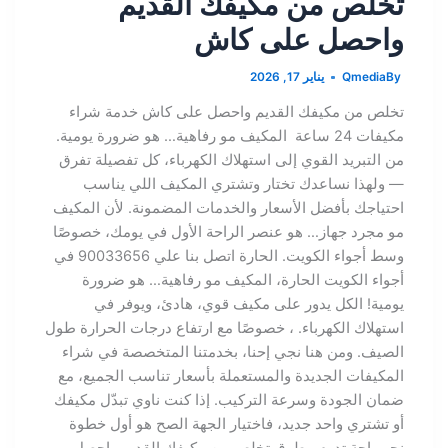
تخلص من مكيفك القديم
واحصل على كاش
By
Qmedia
يناير 17, 2026
تخلص من مكيفك القديم واحصل على كاش خدمة شراء
مكيفات 24 ساعة المكيف مو رفاهية… هو ضرورة يومية.
من التبريد القوي إلى استهلاك الكهرباء، كل تفصيلة تفرق
— ولهذا نساعدك تختار وتشتري المكيف اللي يناسب
احتياجك بأفضل الأسعار والخدمات المضمونة. لأن المكيف
مو مجرد جهاز… هو عنصر الراحة الأول في يومك، خصوصًا
وسط أجواء الكويت. الحارة اتصل بنا علي 90033656 في
أجواء الكويت الحارة، المكيف مو رفاهية… هو ضرورة
يومية! الكل يدور على مكيف قوي، هادئ، ويوفر في
استهلاك الكهرباء. ، خصوصًا مع ارتفاع درجات الحرارة طول
الصيف. ومن هنا نجي إحنا، بخدمتنا المتخصصة في شراء
المكيفات الجديدة والمستعملة بأسعار تناسب الجميع، مع
ضمان الجودة وسرعة التركيب. إذا كنت ناوي تبدّل مكيفك
أو تشتري واحد جديد، فاختيار الجهة الصح هو أول خطوة