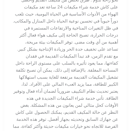
نحو راحة تدوم . طرق تخلص من مكيفك القديم واحصل
على كاش خدمة شراء مكيفات 24 ساعة تعد مكيفات
الهواء من الأدوات الأساسية في الحياة اليومية، حيث تلعب
دوراً حيوياً في تحسين نوعية الحياة داخل المنازل والمكاتب.
في ظل التغيرات المناخية والارتفاعات المستمرة في
درجات الحرارة، تصبح الحاجة إلى مكيف هواء فعال أكثر
أهمية من أي وقت مضى. توفر المكيفات بيئة مريحة،
تساعد على تخفيف حدة الحر وزيادة الإنتاجية بشكل كبير.
مع تقدم الزمن، قد تبدأ المكيفات القديمة في فقدان
كفاءتها، مما يعود تأثيره بالسلب على مستوى الراحة داخل
المساحة المغلقة. بالإضافة إلى ذلك، يمكن أن تصبح تكلفة
تشغيل المكيفات القديمة مرتفعة للغاية بسبب استهلاكها
الكبير للطاقة، مما يزيد العبء المالي على الأفراد. لذا،
يعتبر تحديث نظام التكييف ضرورياً لضمان أداء فعال وتوفير
الطاقة. تأتي خدمة شراء المكيفات الجديدة في هذه
الأوقات كحل مثالي لمن يعانون من هذه المشكلة. بغض
النظر عن حالة المكيف القديم، يمكنك الحصول على كاش
عن جهازك السابق وتحديثه بجهاز أفضل. توفر هذه الخدمة
الفرصة للاتجاه نحو خيارات مكيفات حديثة وأكثر كفاءة، مما