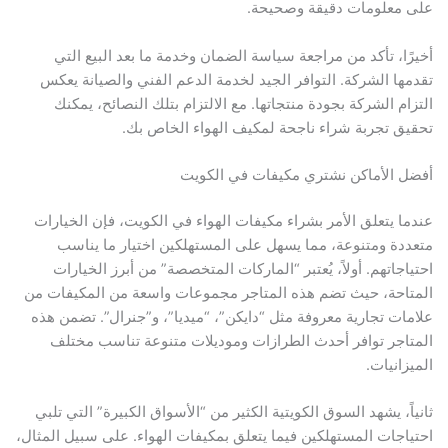
على معلومات دقيقة وصحيحة.
أخيرًا، تأكد من مراجعة سياسة الضمان وخدمة ما بعد البيع التي
تقدمها الشركة. التوافر الجيد لخدمة الدعم الفني والصيانة يعكس
التزام الشركة بجودة منتجاتها. مع الالتزام بتلك النصائح، يمكنك
تحقيق تجربة شراء ناجحة لمكيف الهواء الخاص بك.
أفضل الأماكن نشتري مكيفات في الكويت
عندما يتعلق الأمر بشراء مكيفات الهواء في الكويت، فإن الخيارات
متعددة ومتنوعة، مما يسهل على المستهلكين اختيار ما يناسب
احتياجاتهم. أولاً، يُعتبر “الماركات المتخصصة” من أبرز الخيارات
المتاحة، حيث تضم هذه المتاجر مجموعات واسعة من المكيفات من
علامات تجارية معروفة مثل “دايكن”، “ميديا”، و”جنرال”. تضمن هذه
المتاجر توافر أحدث الطرازات وموديلات متنوعة تناسب مختلف
الميزانيات.
ثانياً، يشهد السوق الكويتية الكثير من “الأسواق الكبيرة” التي تلبي
احتياجات المستهلكين فيما يتعلق بمكيفات الهواء. على سبيل المثال،