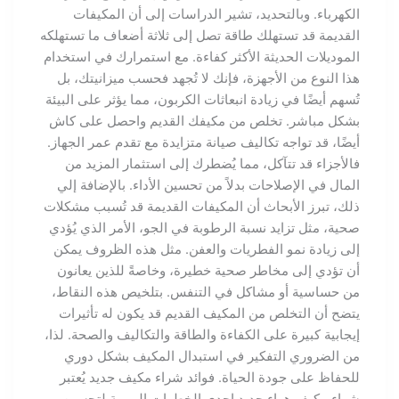
الكهرباء. وبالتحديد، تشير الدراسات إلى أن المكيفات
القديمة قد تستهلك طاقة تصل إلى ثلاثة أضعاف ما تستهلكه
الموديلات الحديثة الأكثر كفاءة. مع استمرارك في استخدام
هذا النوع من الأجهزة، فإنك لا تُجهد فحسب ميزانيتك، بل
تُسهم أيضًا في زيادة انبعاثات الكربون، مما يؤثر على البيئة
بشكل مباشر. تخلص من مكيفك القديم واحصل على كاش
أيضًا، قد تواجه تكاليف صيانة متزايدة مع تقدم عمر الجهاز.
فالأجزاء قد تتآكل، مما يُضطرك إلى استثمار المزيد من
المال في الإصلاحات بدلاً من تحسين الأداء. بالإضافة إلي
ذلك، تبرز الأبحاث أن المكيفات القديمة قد تُسبب مشكلات
صحية، مثل تزايد نسبة الرطوبة في الجو، الأمر الذي يُؤدي
إلى زيادة نمو الفطريات والعفن. مثل هذه الظروف يمكن
أن تؤدي إلى مخاطر صحية خطيرة، وخاصةً للذين يعانون
من حساسية أو مشاكل في التنفس. بتلخيص هذه النقاط،
يتضح أن التخلص من المكيف القديم قد يكون له تأثيرات
إيجابية كبيرة على الكفاءة والطاقة والتكاليف والصحة. لذا،
من الضروري التفكير في استبدال المكيف بشكل دوري
للحفاظ على جودة الحياة. فوائد شراء مكيف جديد يُعتبر