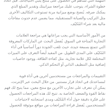
المهمة التي تساهم في الحصول على منتج يلبي احتياجاتك. قبل اتخاذ
خطوة الشراء، يتوجب عليك مراجعة ميزانيتك وتقدير المبلغ الذي
يمكنك صرفه. يُنصح بوضع ميزانية مرنة تستوعب التكاليف الأخرى
مثل التركيب والصيانة المستقبلية، مما يضمن عدم حدوث مفاجآت
مالية بعد شراء المُكيّف.
من الأمور الأساسية التي يجب مراعاتها هي مراجعة العلامات
التجارية المتاحة في السوق. يُفضل البحث عن الماركات المعروفة
التي تتمتع بسمعة جيدة، حيث تلعب الجودة دوراً أساسياً في أداء
المُكيّف على المدى الطويل. من المفيد أيضاً التعرف على الميزات
المختلفة لكل علامة تجارية، مثل كفاءة الطاقة، ووجود خاصيات
إضافية مثل التنظيف الذاتي أو التحكم الذكي.
التقييمات والمراجعات من مستخدمين آخرين هي أداة قوية
لمساعدتك في اتخاذ قرار مستنير. من خلال البحث عبر الإنترنت،
يمكن أن تتعرف على تجارب الآخرين مع منتج معين، مما يتيح لك فهم
نقاط القوة والضعف الخاصة به. تتيح لك هذه المراجعات الحصول
على فكرة دقيقة حول أداء المُكيّف ومدى استجابته لاحتياجات
المستخدمين. يُفضل قراءة المراجعات من مواقع موثوقة للحصول