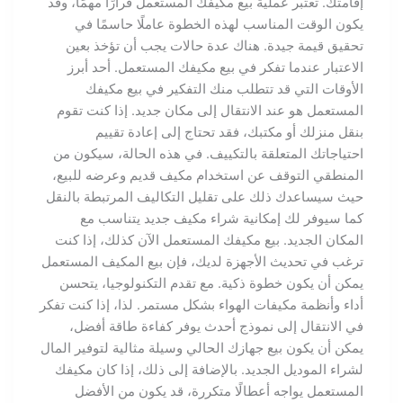
إقامتك. تعتبر عملية بيع مكيفك المستعمل قرارًا مهمًا، وقد
يكون الوقت المناسب لهذه الخطوة عاملًا حاسمًا في
تحقيق قيمة جيدة. هناك عدة حالات يجب أن تؤخذ بعين
الاعتبار عندما تفكر في بيع مكيفك المستعمل. أحد أبرز
الأوقات التي قد تتطلب منك التفكير في بيع مكيفك
المستعمل هو عند الانتقال إلى مكان جديد. إذا كنت تقوم
بنقل منزلك أو مكتبك، فقد تحتاج إلى إعادة تقييم
احتياجاتك المتعلقة بالتكييف. في هذه الحالة، سيكون من
المنطقي التوقف عن استخدام مكيف قديم وعرضه للبيع،
حيث سيساعدك ذلك على تقليل التكاليف المرتبطة بالنقل
كما سيوفر لك إمكانية شراء مكيف جديد يتناسب مع
المكان الجديد. بيع مكيفك المستعمل الآن كذلك، إذا كنت
ترغب في تحديث الأجهزة لديك، فإن بيع المكيف المستعمل
يمكن أن يكون خطوة ذكية. مع تقدم التكنولوجيا، يتحسن
أداء وأنظمة مكيفات الهواء بشكل مستمر. لذا، إذا كنت تفكر
في الانتقال إلى نموذج أحدث يوفر كفاءة طاقة أفضل،
يمكن أن يكون بيع جهازك الحالي وسيلة مثالية لتوفير المال
لشراء الموديل الجديد. بالإضافة إلى ذلك، إذا كان مكيفك
المستعمل يواجه أعطالًا متكررة، قد يكون من الأفضل