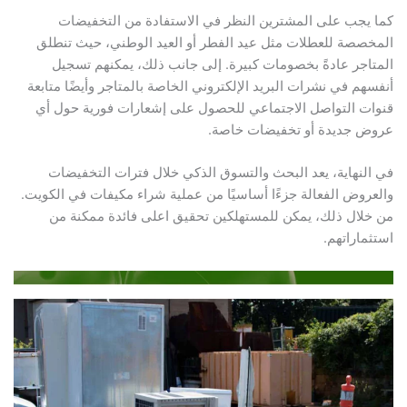
كما يجب على المشترين النظر في الاستفادة من التخفيضات
المخصصة للعطلات مثل عيد الفطر أو العيد الوطني، حيث تنطلق
المتاجر عادةً بخصومات كبيرة. إلى جانب ذلك، يمكنهم تسجيل
أنفسهم في نشرات البريد الإلكتروني الخاصة بالمتاجر وأيضًا متابعة
قنوات التواصل الاجتماعي للحصول على إشعارات فورية حول أي
عروض جديدة أو تخفيضات خاصة.
في النهاية، يعد البحث والتسوق الذكي خلال فترات التخفيضات
والعروض الفعالة جزءًا أساسيًا من عملية شراء مكيفات في الكويت.
من خلال ذلك، يمكن للمستهلكين تحقيق اعلى فائدة ممكنة من
استثماراتهم.