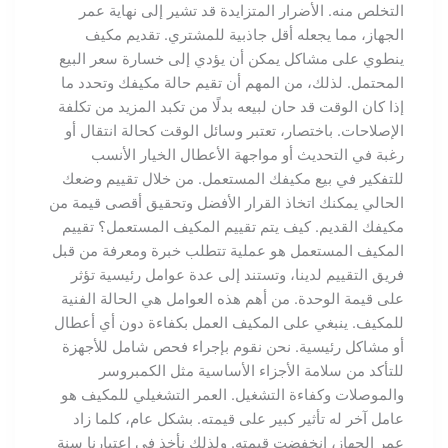
التخلص منه. الأضرار المتزايدة قد تشير إلى نهاية عمر
الجهاز، مما يجعله أقل جاذبية للمشتري. تقديم مكيف
ينطوي على مشاكل يمكن أن يؤدي إلى خسارة سعر البيع
المحتمل. لذلك، من المهم أن تقيم حالة مكيفك وتحدد ما
إذا كان الوقت قد حان لبيعه بدلًا من تكبد المزيد من تكلفة
الإصلاحات. باختصار، تعتبر وسائل الوقت كحالة انتقال أو
رغبة في التحديث أو مواجهة الأعطال الخيار الأنسب
للتفكير في بيع مكيفك المستعمل. من خلال تقييم وضعك
الحالي يمكنك اتخاذ القرار الأفضل وتحقيق أقصى قيمة من
مكيفك القديم. كيف يتم تقييم المكيف المستعمل؟ تقييم
المكيف المستعمل هو عملية تتطلب خبرة ومعرفة من قبل
فريق التقييم لدينا، وتستند إلى عدة عوامل رئيسية تؤثر
على قيمة الوحدة. من أهم هذه العوامل هي الحالة الفنية
للمكيف. ينبغي على المكيف العمل بكفاءة دون أي أعطال
أو مشاكل رئيسية. نحن نقوم بإجراء فحص شامل للأجهزة
للتأكد من سلامة الأجزاء الأساسية مثل الكمبروسر
والموصلات وكفاءة التشغيل. العمر التشغيلي للمكيف هو
عامل آخر له تأثير كبير على قيمته. بشكل عام، كلما زاد
عمر الجهاز، انخفضت قيمته. ولذلك نأخذ في اعتبارنا سنة