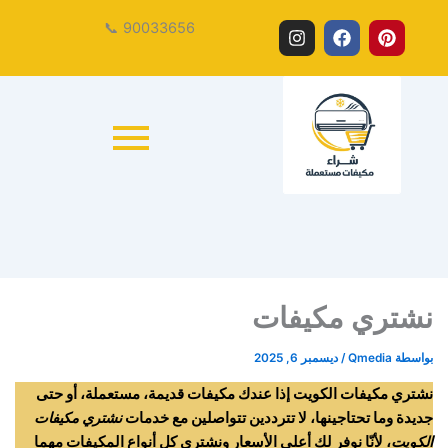
بيع
شراء
شراء
تخلص
نشتري
نشتري
I
F
P
90033656 📞
من
مكيف
مكيفك
مكيفات
مكيفات
المكيفات
n
a
i
مكيفك
مستعمل
مستعملة
مستعملة
المستعمل
المستعملة
s
c
n
الآن
القديم
t
e
t
واحصل
a
b
e
على
g
o
r
كاش
r
o
e
a
k
s
m
t
نشتري مكيفات
بواسطة
Qmedia
/
ديسمبر 6, 2025
نشتري مكيفات الكويت إذا عندك مكيفات قديمة، مستعملة، أو حتى
جديدة وما تحتاجينها، لا تترددين تتواصلين مع خدمات
نشتري مكيفات
الكويت
، لأنّا نوفر لك أعلى الأسعار ونشتري كل أنواع المكيفات مهما