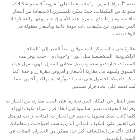
تقدم “أسواق القرين” و”مجموعة البغلي” عروضاً قيمة وتشكيلات
متنوعة من المكيفات، حيث يمكن للمشترين الاستفادة من أسعار
تنافسية وشروط دفع ميسرة. هذه الأسواق تعتبر وجهة رائعة لأولئك
الذين يبحثون عن مكيفات ذات جودة عالية وبأسعار معقولة في
الوقت نفسه.
علاوةً على ذلك، يمكن للمتسوقين أيضاً النظر إلى “المتاجر
الإلكترونية” المتخصصة مثل “نون” و”جودادي”، حيث توفر هذه
المنصات خيارات واسعة وتوصيل مجاني للمنزل. فهي تسهل عملية
التسوق وتُسهم في مقارنة الأسعار والعروض بنقرة زر واحدة. كما
يمكن للعملاء الحصول على تقييمات وآراء مستهلكين آخرين، مما
يُساعدهم على اتخاذ قرار مستنير.
بغض النظر عن المكان الذي تختاره، فإن البحث مقارنة بين الخيارات
وقراءة التعليقات تعتبر أساسية قبل اتخاذ قرار شراء مكيف الهواء.
كلما كانت لديك معلومات جيدة عن الخيارات المتاحة، زادت فرصتك
في العثور على المكيف المثالي الذي يناسب احتياجاتك ومتطلباتك.
لذلك، تأكد من استكشاف أكبر عدد ممكن من الخيارات المتاحة في
السوق الكويتية.