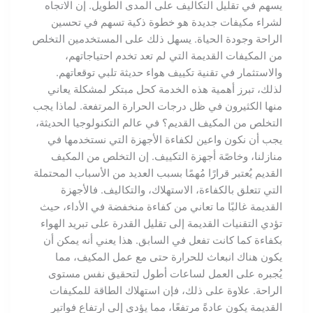
يسهم في تقليل التكاليف على المدى الطويل. إن الاتجاه
لشراء مكيفات جديدة هو خطوة ذكية تسهم في تحسين
الراحة وجودة الحياة. يسهل ذلك على المستخدمين التخلص
من المكيفات القديمة التي لم تعد تخدم احتياجاتهم،
والاستثمار في تقنية تكييف هواء حديثة تلبي توقعاتهم.
لذلك، تبرز أهمية هذه الخدمة كحل مبتكر لمشكلة يعاني
منها الكثيرون في ظل درجات الحرارة المرتفعة. لماذا يجب
التخلص من المكيف القديم؟ في عالم التكنولوجيا الحديثة،
يجب أن نكون واعين لكفاءة الأجهزة التي نستخدمها في
منازلنا، وخاصًة أجهزة التكييف. إن التخلص من المكيف
القديم يُعتبر قرارًا مُهمًا بسبب العديد من الأسباب المحتملة
التي تتعلق بالكفاءة، الاستهلاك، والتكاليف. فالأجهزة
القديمة غالبًا ما تعاني من كفاءة منخفضة في الأداء، حيث
تؤدي التقنيات القديمة إلى تقليل القدرة على تبريد الهواء
بكفاءة كما كانت تفعل في السابق. هذا يعني أنه يمكن أن
يكون هناك انبعاث للحرارة حتى مع عمل المكيف، مما
يُجبره على العمل لساعات أطول لتحقيق نفس مستوى
الراحة. علاوة على ذلك، فإن استهلاك الطاقة للمكيفات
القديمة يكون عادةً مرتفعًا، مما يؤدي إلى ارتفاع فواتير