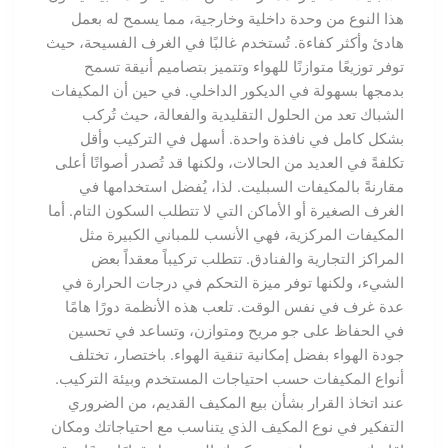
هذا النوع من وحدة داخلية وخارجية، مما يسمح له بعمل
هادئ وأكثر كفاءة. تُستخدم غالبًا في الغرف الفسيحة، حيث
توفر توزيعًا متوازنًا للهواء وتتميز بتصاميم أنيقة تسمح
بدمجها بسهولة في الديكور الداخلي. في حين أن المكيفات
الشباك تعد من الحلول التقليدية والفعالة، حيث تُركب
بشكل كامل في نافذة واحدة. أسهل في التركيب وأقل
تكلفةً في العديد من الحالات، ولكنها قد تُصدر أصواتًا أعلى
مقارنةً بالمكيفات السبليت. لذا، يُفضل استخدامها في
الغرف الصغيرة أو الأماكن التي لا تتطلب السكون التام. أما
المكيفات المركزية، فهي الأنسب للمباني الكبيرة مثل
المراكز التجارية والفنادق. تتطلب تركيباً معقداً بعض
الشيء، ولكنها توفر ميزة التحكم في درجات الحرارة في
عدة غرف في نفس الوقت. تلعب هذه الأنظمة دورًا هامًا
في الحفاظ على جو مريح ومتوازن، وتساعد في تحسين
جودة الهواء بفضل إمكانية تنقية الهواء. باختصار، تختلف
أنواع المكيفات حسب احتياجات المستخدم وبيئة التركيب.
عند اتخاذ القرار بشأن بيع المكيف القديم، من الضروري
التفكير في نوع المكيف الذي يتناسب مع احتياجاتك ومكان