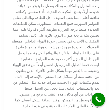
شراء مكيف هواء جديد إحدى الخطوات المهمة لتحسين
راحة المنازل والمكاتب، وذلك بفضل ما يتوفر من فوائد
عديدة. أولاً، يتمتع المكيفات الحديثة بأداء محسن وكفاءة
طاقية أعلى، مما يعني استهلاك أقل للطاقة وبالتالي تقليل
الفواتير الشهرية. فمع التقنيات المتطورة، يمكن للمكيفات
الجديدة ضبط درجة الحرارة بطريقة أكثر دقة وفاعلية، مما
يضمن بيئة مريحة طوال اليوم. علاوة على ذلك، تساهم
المكيفات الأحدث في تحسين جودة الهواء الداخلي. فمعظم
الموديلات الجديدة مزودة بمرشحات هواء متطورة قادرة
على إزالة الملوثات والأتربة والروائح الكريهة، مما يجعل
الجو داخل المنزل أكثر صحية. هذه المراوح المتطورة
ليست فقط لتقليل الحرارة بل تُحسن أيضاً من تدفق الهواء
وتنقيته، مما يُعتبر مهماً بشكل خاص للأفراد الذين يعانون
من الحساسية أو مشاكل في التنفس. بالإضافة إلى ذلك،
تقدم مكيفات الهواء الجديدة ميزات حديثة مثل التحكم عن
بعد والتطبيقات الذكية، مما يجعل من السهل ضبط
الإعدادات من أي مكان. هذه التقنيات ترفع من مستوى
الراحة وتجعل من الممكن توفير الطاقة بشكل أفضل. كما
أن الأداء العالي للمكيفات الحديثة يعني عدم الحاجة