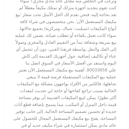
وترغب في التخلص منه مقابل عائد مادي مجزي؟ سواء
كنت تقوم بتجديد أجهزة منزلك أو تمتلك مكيفاً معطلاً لم
تعد بحاجة إليه، فنحن نقدم لك الحل الأمثل تحت شعار ‘بيع
مكيفك المستعمل الآن’. نحن متخصصون في شراء كافة
أنواع المكيفات (سبليت، شباك، ومركزية) بجميع حالاتها،
سواء كانت تعمل بكفاءة أو تتطلب صيانة. نضمن لك عملية
بيع سريعة وشفافة تبدأ من التقييم العادل والمجزي وصولاً
إلى الفك والنقل بواسطة فريقنا الفني، دون أن تتحمل أي
عناء أو تكاليف إضافية. حول أجهزتك القديمة إلى كاش
اليوم واستفد من أفضل الأسعار في السوق اتصل بنا
علي 90033656. أهمية بيع مكيفك المستعمل الآن تعتبر
عملية بيع المكيفات المستعملة فرصة قيمة لا ينبغي
تجاهلها، فالكثير من الأفراد يواجهون مشكلة مع المكيفات
الحالية بسبب تراجع كفاءتها أو حاجة لي تحديث لمعدات
أكثر تطورًا. يمكن لبيع المكيفات القديمة أن يوفر مساحة
قيمة داخل المنزل أو المكتب، مما يسمح بإضافة قطع أثاث
جديدة أو تحسين تصميم المساحة الحالية. إلى جانب توفير
المساحة، يفتح بيع مكيفك المستعمل المجال للحصول على
عائد مادي يمكن استثماره في شراء مكيف جديد أو في