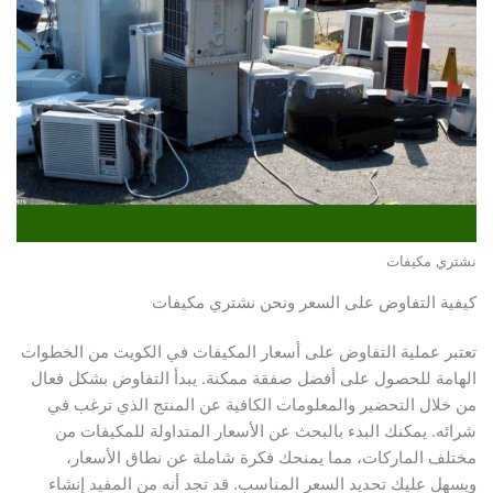
نشتري مكيفات
كيفية التفاوض على السعر ونحن نشتري مكيفات
تعتبر عملية التفاوض على أسعار المكيفات في الكويت من الخطوات
الهامة للحصول على أفضل صفقة ممكنة. يبدأ التفاوض بشكل فعال
من خلال التحضير والمعلومات الكافية عن المنتج الذي ترغب في
شرائه. يمكنك البدء بالبحث عن الأسعار المتداولة للمكيفات من
مختلف الماركات، مما يمنحك فكرة شاملة عن نطاق الأسعار،
ويسهل عليك تحديد السعر المناسب. قد تجد أنه من المفيد إنشاء