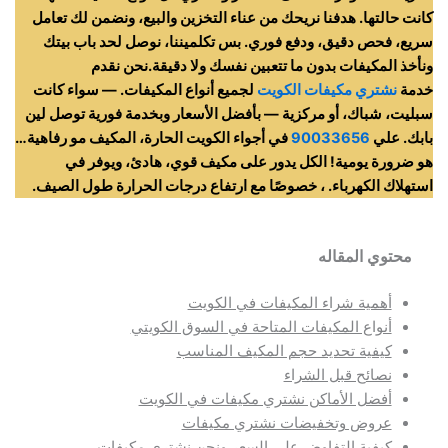
كانت حالتها. هدفنا نريحك من عناء التخزين والبيع، ونضمن لك تعامل
سريع، فحص دقيق، ودفع فوري. بس تكلميننا، نوصل لحد باب بيتك
ونأخذ المكيفات بدون ما تتعبين نفسك ولا دقيقة.نحن نقدم
خدمة
نشتري مكيفات الكويت
لجميع أنواع المكيفات. — سواء كانت
سبليت، شباك، أو مركزية — بأفضل الأسعار وبخدمة فورية توصل لين
بابك. علي
90033656
في أجواء الكويت الحارة، المكيف مو رفاهية…
هو ضرورة يومية! الكل يدور على مكيف قوي، هادئ، ويوفر في
استهلاك الكهرباء. ، خصوصًا مع ارتفاع درجات الحرارة طول الصيف.
محتوي المقاله
أهمية شراء المكيفات في الكويت
أنواع المكيفات المتاحة في السوق الكويتي
كيفية تحديد حجم المكيف المناسب
نصائح قبل الشراء
أفضل الأماكن نشتري مكيفات في الكويت
عروض وتخفيضات نشتري مكيفات
كيفية التفاوض على السعر ونحن نشتري مكيفات