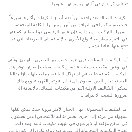
تختلف كل نوع في آليتها ومميزاتها وعيوبها.
مكيفات الشباك تعد واحدة من أقدم أنواع المكيفات وأكثرها شيوعاً،
حيث يتم تركيبها في النوافذ. من أبرز مميزاتها التكلفة المنخفضة
وسهولة التركيب. ومع ذلك، فإن عيبها الرئيسي هو انخفاض كفاءتها
في التبريد مقارنة بالأنواع الأخرى، بالإضافة إلى الضوضاء التي قد
تنتج عنها أثناء التشغيل.
أما المكيفات السبلت، فهي تتميز بتصميمها العصري والهادئ، وتأتي
في نوعين: مكيفات سبلت عادية ومكيفات سبلت إنفيرتر. توفر هذه
المكيفات كفاءة عالية في استهلاك الطاقة، مما يجعلها خيارًا مثاليًا
للمستخدمين الذين يسعون إلى تقليل فواتير الكهرباء. ومع ذلك،
سيكون التكاليف الأولية أكثر من مكيفات الشباك، بالإضافة إلى
ضرورة التثبيت الاحترافي.
أما المكيفات المحمولة، فهي الخيار الأكثر مرونة حيث يمكن نقلها
بسهولة من غرفة إلى أخرى. تعتبر مثالية للأشخاص الذين يعيشون
في أماكن مؤقتة أو لا يرغبون في تثبيت مكيفات ثابتة. ومع ذلك،
تحتاج المكيفات المحمولة إلى تهوية جيدة وقد تكون أقل كفاءة من